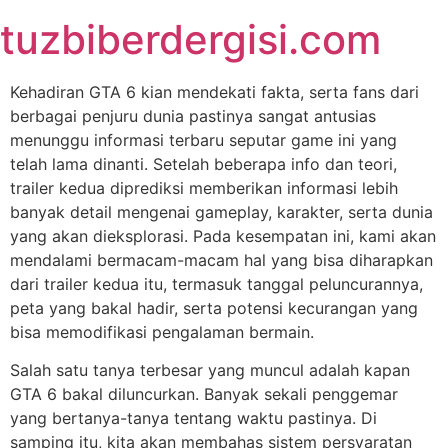
Skip
tuzbiberdergisi.com
to
content
Kehadiran GTA 6 kian mendekati fakta, serta fans dari
berbagai penjuru dunia pastinya sangat antusias
menunggu informasi terbaru seputar game ini yang
telah lama dinanti. Setelah beberapa info dan teori,
trailer kedua diprediksi memberikan informasi lebih
banyak detail mengenai gameplay, karakter, serta dunia
yang akan dieksplorasi. Pada kesempatan ini, kami akan
mendalami bermacam-macam hal yang bisa diharapkan
dari trailer kedua itu, termasuk tanggal peluncurannya,
peta yang bakal hadir, serta potensi kecurangan yang
bisa memodifikasi pengalaman bermain.
Salah satu tanya terbesar yang muncul adalah kapan
GTA 6 bakal diluncurkan. Banyak sekali penggemar
yang bertanya-tanya tentang waktu pastinya. Di
samping itu, kita akan membahas sistem persyaratan