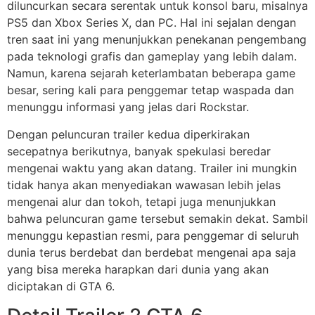
diluncurkan secara serentak untuk konsol baru, misalnya
PS5 dan Xbox Series X, dan PC. Hal ini sejalan dengan
tren saat ini yang menunjukkan penekanan pengembang
pada teknologi grafis dan gameplay yang lebih dalam.
Namun, karena sejarah keterlambatan beberapa game
besar, sering kali para penggemar tetap waspada dan
menunggu informasi yang jelas dari Rockstar.
Dengan peluncuran trailer kedua diperkirakan
secepatnya berikutnya, banyak spekulasi beredar
mengenai waktu yang akan datang. Trailer ini mungkin
tidak hanya akan menyediakan wawasan lebih jelas
mengenai alur dan tokoh, tetapi juga menunjukkan
bahwa peluncuran game tersebut semakin dekat. Sambil
menunggu kepastian resmi, para penggemar di seluruh
dunia terus berdebat dan berdebat mengenai apa saja
yang bisa mereka harapkan dari dunia yang akan
diciptakan di GTA 6.