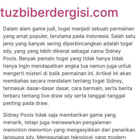
Skip
tuzbiberdergisi.com
to
content
Dalam alam game judi, togel menjadi sebuah permainan
yang amat populer, terutama pada Indonesia. Salah satu
jenis yang banyak sering diperbincangkan adalah togel
sdy, yang yang lebih dikenal sebagai nama Sidney
Pools. Banyak pemain togel yang tidak hanya tidak
hanya ingin mendapatkan angka tua namun juga untuk
mengerti misteri di balik permainan ini. Artikel ini akan
membahas secara mendalam tentang togel Sidney,
termasuk dasar-dasar dasar, cara bermain, serta berita
terbaru tentang live draw sdy serta tanggal-tanggal
penting pada draw.
Sidney Pools tidak saja memberikan game yang
menarik, tetapi juga menawarkan pengalaman
menonton menonton yang mengasyikkan dari penarikan
langsung sdy. Menggunakan teknologi yang modern,