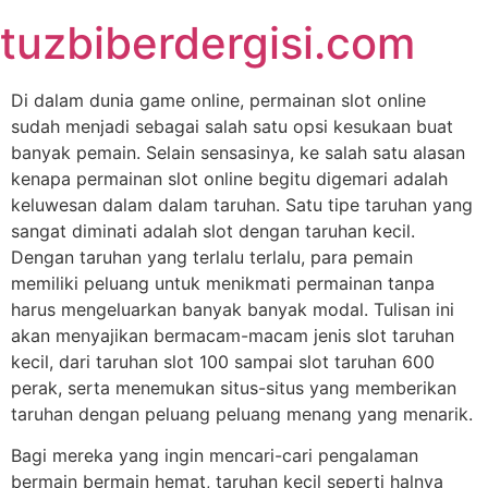
Skip
tuzbiberdergisi.com
to
content
Di dalam dunia game online, permainan slot online
sudah menjadi sebagai salah satu opsi kesukaan buat
banyak pemain. Selain sensasinya, ke salah satu alasan
kenapa permainan slot online begitu digemari adalah
keluwesan dalam dalam taruhan. Satu tipe taruhan yang
sangat diminati adalah slot dengan taruhan kecil.
Dengan taruhan yang terlalu terlalu, para pemain
memiliki peluang untuk menikmati permainan tanpa
harus mengeluarkan banyak banyak modal. Tulisan ini
akan menyajikan bermacam-macam jenis slot taruhan
kecil, dari taruhan slot 100 sampai slot taruhan 600
perak, serta menemukan situs-situs yang memberikan
taruhan dengan peluang peluang menang yang menarik.
Bagi mereka yang ingin mencari-cari pengalaman
bermain bermain hemat, taruhan kecil seperti halnya