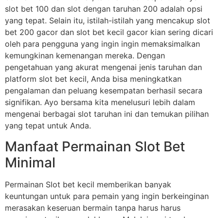
slot bet 100 dan slot dengan taruhan 200 adalah opsi
yang tepat. Selain itu, istilah-istilah yang mencakup slot
bet 200 gacor dan slot bet kecil gacor kian sering dicari
oleh para pengguna yang ingin ingin memaksimalkan
kemungkinan kemenangan mereka. Dengan
pengetahuan yang akurat mengenai jenis taruhan dan
platform slot bet kecil, Anda bisa meningkatkan
pengalaman dan peluang kesempatan berhasil secara
signifikan. Ayo bersama kita menelusuri lebih dalam
mengenai berbagai slot taruhan ini dan temukan pilihan
yang tepat untuk Anda.
Manfaat Permainan Slot Bet
Minimal
Permainan Slot bet kecil memberikan banyak
keuntungan untuk para pemain yang ingin berkeinginan
merasakan keseruan bermain tanpa harus harus