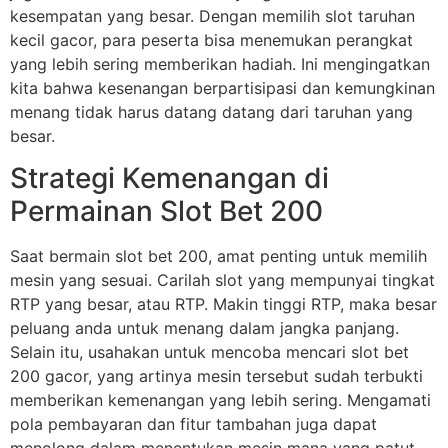
kesempatan yang besar. Dengan memilih slot taruhan
kecil gacor, para peserta bisa menemukan perangkat
yang lebih sering memberikan hadiah. Ini mengingatkan
kita bahwa kesenangan berpartisipasi dan kemungkinan
menang tidak harus datang datang dari taruhan yang
besar.
Strategi Kemenangan di
Permainan Slot Bet 200
Saat bermain slot bet 200, amat penting untuk memilih
mesin yang sesuai. Carilah slot yang mempunyai tingkat
RTP yang besar, atau RTP. Makin tinggi RTP, maka besar
peluang anda untuk menang dalam jangka panjang.
Selain itu, usahakan untuk mencoba mencari slot bet
200 gacor, yang artinya mesin tersebut sudah terbukti
memberikan kemenangan yang lebih sering. Mengamati
pola pembayaran dan fitur tambahan juga dapat
menolong dalam menentukan mesin mana yang patut