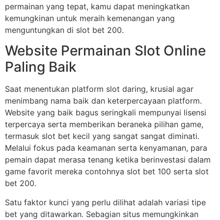
permainan yang tepat, kamu dapat meningkatkan
kemungkinan untuk meraih kemenangan yang
menguntungkan di slot bet 200.
Website Permainan Slot Online
Paling Baik
Saat menentukan platform slot daring, krusial agar
menimbang nama baik dan keterpercayaan platform.
Website yang baik bagus seringkali mempunyai lisensi
terpercaya serta memberikan beraneka pilihan game,
termasuk slot bet kecil yang sangat sangat diminati.
Melalui fokus pada keamanan serta kenyamanan, para
pemain dapat merasa tenang ketika berinvestasi dalam
game favorit mereka contohnya slot bet 100 serta slot
bet 200.
Satu faktor kunci yang perlu dilihat adalah variasi tipe
bet yang ditawarkan. Sebagian situs memungkinkan