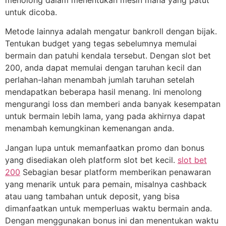
untuk dicoba.
Metode lainnya adalah mengatur bankroll dengan bijak.
Tentukan budget yang tegas sebelumnya memulai
bermain dan patuhi kendala tersebut. Dengan slot bet
200, anda dapat memulai dengan taruhan kecil dan
perlahan-lahan menambah jumlah taruhan setelah
mendapatkan beberapa hasil menang. Ini menolong
mengurangi loss dan memberi anda banyak kesempatan
untuk bermain lebih lama, yang pada akhirnya dapat
menambah kemungkinan kemenangan anda.
Jangan lupa untuk memanfaatkan promo dan bonus
yang disediakan oleh platform slot bet kecil.
slot bet
200
Sebagian besar platform memberikan penawaran
yang menarik untuk para pemain, misalnya cashback
atau uang tambahan untuk deposit, yang bisa
dimanfaatkan untuk memperluas waktu bermain anda.
Dengan menggunakan bonus ini dan menentukan waktu