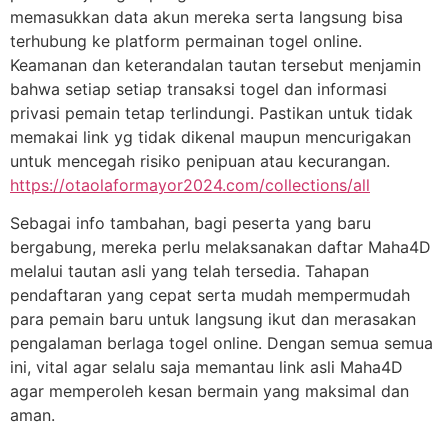
memasukkan data akun mereka serta langsung bisa
terhubung ke platform permainan togel online.
Keamanan dan keterandalan tautan tersebut menjamin
bahwa setiap setiap transaksi togel dan informasi
privasi pemain tetap terlindungi. Pastikan untuk tidak
memakai link yg tidak dikenal maupun mencurigakan
untuk mencegah risiko penipuan atau kecurangan.
https://otaolaformayor2024.com/collections/all
Sebagai info tambahan, bagi peserta yang baru
bergabung, mereka perlu melaksanakan daftar Maha4D
melalui tautan asli yang telah tersedia. Tahapan
pendaftaran yang cepat serta mudah mempermudah
para pemain baru untuk langsung ikut dan merasakan
pengalaman berlaga togel online. Dengan semua semua
ini, vital agar selalu saja memantau link asli Maha4D
agar memperoleh kesan bermain yang maksimal dan
aman.