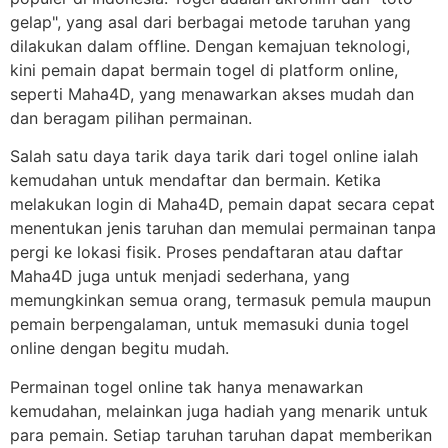
gelap", yang asal dari berbagai metode taruhan yang
dilakukan dalam offline. Dengan kemajuan teknologi,
kini pemain dapat bermain togel di platform online,
seperti Maha4D, yang menawarkan akses mudah dan
dan beragam pilihan permainan.
Salah satu daya tarik daya tarik dari togel online ialah
kemudahan untuk mendaftar dan bermain. Ketika
melakukan login di Maha4D, pemain dapat secara cepat
menentukan jenis taruhan dan memulai permainan tanpa
pergi ke lokasi fisik. Proses pendaftaran atau daftar
Maha4D juga untuk menjadi sederhana, yang
memungkinkan semua orang, termasuk pemula maupun
pemain berpengalaman, untuk memasuki dunia togel
online dengan begitu mudah.
Permainan togel online tak hanya menawarkan
kemudahan, melainkan juga hadiah yang menarik untuk
para pemain. Setiap taruhan taruhan dapat memberikan