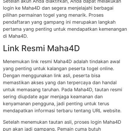
Setelah akun Anda diaktifkan, Anda dapat melakukan
login ke Maha4D dan segera menjelajahi berbagai
pilihan permainan togel yang menarik. Proses
pendaftaran yang gampang ini merupakan langkah
pertama yang penting untuk mendapatkan kemenangan
di Maha4D.
Link Resmi Maha4D
Menemukan link resmi Maha4D adalah tindakan awal
yang penting untuk kalangan peserta togel online.
Dengan menggunakan link asli, peserta bisa
memastikan akses yang dan terpercaya dan handal
untuk memasang taruhan. Pada Maha4D, tautan resmi
sering diupdate agar menjaga keamanan dan
kenyamanan pengguna, jadi penting untuk terus
mendapatkan informasi terbaru tentang URL website.
Setelah menemukan tautan asli, proses login Maha4D
pun akan jadi gampang. Pemain cuma butuh