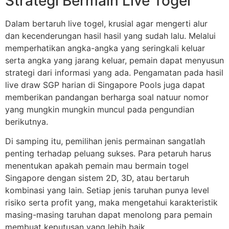
Strategi Bermain Live Togel
Dalam bertaruh live togel, krusial agar mengerti alur
dan kecenderungan hasil hasil yang sudah lalu. Melalui
memperhatikan angka-angka yang seringkali keluar
serta angka yang jarang keluar, pemain dapat menyusun
strategi dari informasi yang ada. Pengamatan pada hasil
live draw SGP harian di Singapore Pools juga dapat
memberikan pandangan berharga soal natuur nomor
yang mungkin mungkin muncul pada pengundian
berikutnya.
Di samping itu, pemilihan jenis permainan sangatlah
penting terhadap peluang sukses. Para petaruh harus
menentukan apakah pemain mau bermain togel
Singapore dengan sistem 2D, 3D, atau bertaruh
kombinasi yang lain. Setiap jenis taruhan punya level
risiko serta profit yang, maka mengetahui karakteristik
masing-masing taruhan dapat menolong para pemain
membuat keputusan yang lebih baik.