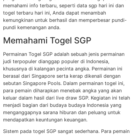
memahami info terbaru, seperti data sgp hari ini dan
togel terbaru hari ini, Anda dapat menambah
kemungkinan untuk berhasil dan memperbesar pundi-
pundi kemenangan anda.
Memahami Togel SGP
Permainan Togel SGP adalah sebuah jenis permainan
judi terpopuler dianggap populer di Indonesia,
khususnya di kalangan pecinta angka. Permainan ini
berasal dari Singapore serta kerap dikenali dengan
sebutan Singapore Pools. Dalam permainan togel ini,
para pemain diharapkan menebak angka yang akan
keluar dalam hasil dari live draw SGP. Kegiatan ini telah
menjadi bagian dari budaya budaya Indonesia yang
menganggapnya sarana hiburan dan peluang untuk
mendapatkan keuntungan keuangan.
Sistem pada togel SGP sangat sederhana. Para pemain