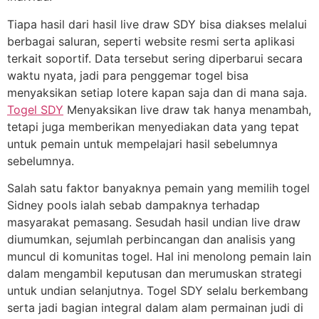
Tiapa hasil dari hasil live draw SDY bisa diakses melalui
berbagai saluran, seperti website resmi serta aplikasi
terkait soportif. Data tersebut sering diperbarui secara
waktu nyata, jadi para penggemar togel bisa
menyaksikan setiap lotere kapan saja dan di mana saja.
Togel SDY
Menyaksikan live draw tak hanya menambah,
tetapi juga memberikan menyediakan data yang tepat
untuk pemain untuk mempelajari hasil sebelumnya
sebelumnya.
Salah satu faktor banyaknya pemain yang memilih togel
Sidney pools ialah sebab dampaknya terhadap
masyarakat pemasang. Sesudah hasil undian live draw
diumumkan, sejumlah perbincangan dan analisis yang
muncul di komunitas togel. Hal ini menolong pemain lain
dalam mengambil keputusan dan merumuskan strategi
untuk undian selanjutnya. Togel SDY selalu berkembang
serta jadi bagian integral dalam alam permainan judi di