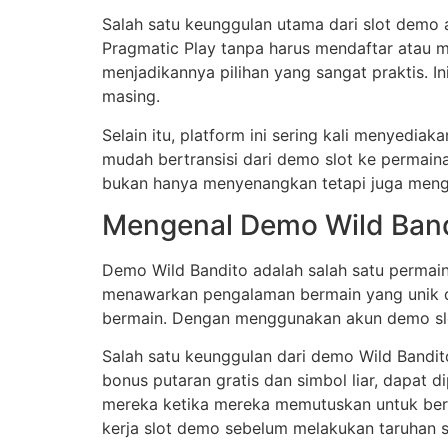
Salah satu keunggulan utama dari slot demo 
Pragmatic Play tanpa harus mendaftar atau m
menjadikannya pilihan yang sangat praktis. 
masing.
Selain itu, platform ini sering kali menyedia
mudah bertransisi dari demo slot ke permain
bukan hanya menyenangkan tetapi juga meng
Mengenal Demo Wild Ban
Demo Wild Bandito adalah salah satu permain
menawarkan pengalaman bermain yang unik 
bermain. Dengan menggunakan akun demo slot,
Salah satu keunggulan dari demo Wild Bandit
bonus putaran gratis dan simbol liar, dapat
mereka ketika mereka memutuskan untuk berm
kerja slot demo sebelum melakukan taruhan 