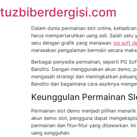
Skip
tuzbiberdergisi.com
to
content
Dalam dunia permainan slot online, kehadira
harus mempertaruhkan uang asli. Salah satu
seru dengan grafik yang menawan.
pg soft 
merasakan pengalaman bermain secara maks
Berbagai penyedia permainan, seperti PG So
Bandito. Dengan menggunakan akun demo, pe
mengasah strategi dan meningkatkan peluang 
Bandito dan bagaimana cara asyiknya mengen
Keunggulan Permainan S
Permainan slot demo menjadi pilihan menari
akun demo slot, pengguna dapat mengeksplor
permainan dan fitur-fitur yang ditawarkan. I
uang sungguhan.