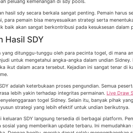
h peluang kemenangan di sdy pools.
hasil sdy secara berkala sangat penting. Pemain harus sel
ini, para pemain bisa menyesuaikan strategi serta menentu
baik baik akan sangat berkontribusi pada kesuksesan dalam 
 Hasil SDY
ang ditunggu-tunggu oleh para pecinta togel, di mana an
judi untuk mengetahui angka-angka dalam undian Sidney. 
a ikut dalam acara tersebut. Kejadian ini sangat tenar di 
sme.
el SDY adalah keterbukaan proses pengundian. Semua peser
asa lebih yakin terhadap integritas permainan.
Live Draw 
enyelenggaraan togel Sidney. Selain itu, banyak pihak y
usun strategi yang lebih efektif untuk undian berikutnya.
ai keluaran SDY langsung tersedia di berbagai platform. 
ia sosial yang memberikan update terbaru. Ini memudahka
. Dengan begitu, mereka dapat selalu mengembangkan st