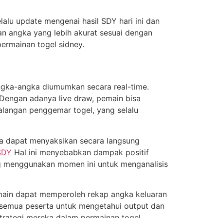
alu update mengenai hasil SDY hari ini dan
kan angka yang lebih akurat sesuai dengan
permainan togel sidney.
gka-angka diumumkan secara real-time.
Dengan adanya live draw, pemain bisa
kalangan penggemar togel, yang selalu
ta dapat menyaksikan secara langsung
SDY
Hal ini menyebabkan dampak positif
ang menggunakan momen ini untuk menganalisis
Pemain dapat memperoleh rekap angka keluaran
n semua peserta untuk mengetahui output dan
rategi mereka dalam permainan togel,