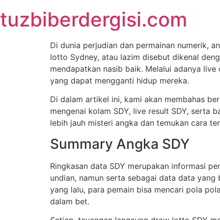
Skip
tuzbiberdergisi.com
to
content
Di dunia perjudian dan permainan numerik, a
lotto Sydney, atau lazim disebut dikenal den
mendapatkan nasib baik. Melalui adanya liv
yang dapat mengganti hidup mereka.
Di dalam artikel ini, kami akan membahas ber
mengenai kolam SDY, live result SDY, serta
lebih jauh misteri angka dan temukan cara 
Summary Angka SDY
Ringkasan data SDY merupakan informasi penti
undian, namun serta sebagai data data yang 
yang lalu, para pemain bisa mencari pola po
dalam bet.