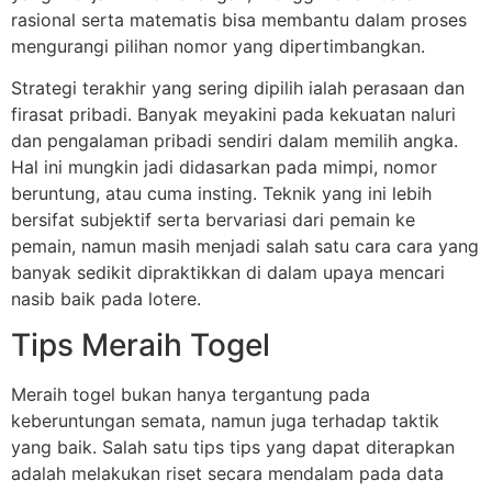
rasional serta matematis bisa membantu dalam proses
mengurangi pilihan nomor yang dipertimbangkan.
Strategi terakhir yang sering dipilih ialah perasaan dan
firasat pribadi. Banyak meyakini pada kekuatan naluri
dan pengalaman pribadi sendiri dalam memilih angka.
Hal ini mungkin jadi didasarkan pada mimpi, nomor
beruntung, atau cuma insting. Teknik yang ini lebih
bersifat subjektif serta bervariasi dari pemain ke
pemain, namun masih menjadi salah satu cara cara yang
banyak sedikit dipraktikkan di dalam upaya mencari
nasib baik pada lotere.
Tips Meraih Togel
Meraih togel bukan hanya tergantung pada
keberuntungan semata, namun juga terhadap taktik
yang baik. Salah satu tips tips yang dapat diterapkan
adalah melakukan riset secara mendalam pada data