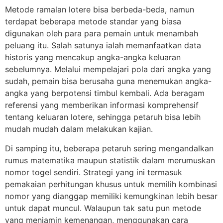
Metode ramalan lotere bisa berbeda-beda, namun
terdapat beberapa metode standar yang biasa
digunakan oleh para para pemain untuk menambah
peluang itu. Salah satunya ialah memanfaatkan data
historis yang mencakup angka-angka keluaran
sebelumnya. Melalui mempelajari pola dari angka yang
sudah, pemain bisa berusaha guna menemukan angka-
angka yang berpotensi timbul kembali. Ada beragam
referensi yang memberikan informasi komprehensif
tentang keluaran lotere, sehingga petaruh bisa lebih
mudah mudah dalam melakukan kajian.
Di samping itu, beberapa petaruh sering mengandalkan
rumus matematika maupun statistik dalam merumuskan
nomor togel sendiri. Strategi yang ini termasuk
pemakaian perhitungan khusus untuk memilih kombinasi
nomor yang dianggap memiliki kemungkinan lebih besar
untuk dapat muncul. Walaupun tak satu pun metode
yang menjamin kemenangan, menggunakan cara