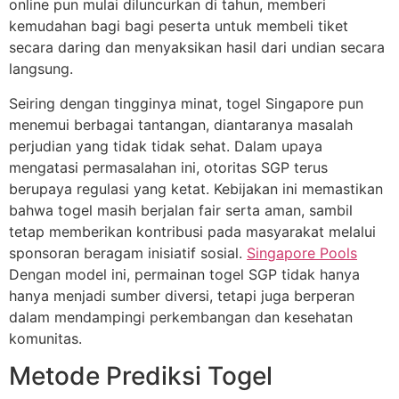
online pun mulai diluncurkan di tahun, memberi
kemudahan bagi bagi peserta untuk membeli tiket
secara daring dan menyaksikan hasil dari undian secara
langsung.
Seiring dengan tingginya minat, togel Singapore pun
menemui berbagai tantangan, diantaranya masalah
perjudian yang tidak tidak sehat. Dalam upaya
mengatasi permasalahan ini, otoritas SGP terus
berupaya regulasi yang ketat. Kebijakan ini memastikan
bahwa togel masih berjalan fair serta aman, sambil
tetap memberikan kontribusi pada masyarakat melalui
sponsoran beragam inisiatif sosial.
Singapore Pools
Dengan model ini, permainan togel SGP tidak hanya
hanya menjadi sumber diversi, tetapi juga berperan
dalam mendampingi perkembangan dan kesehatan
komunitas.
Metode Prediksi Togel