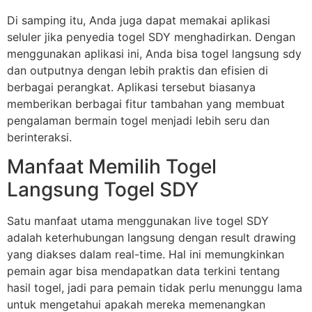
Di samping itu, Anda juga dapat memakai aplikasi
seluler jika penyedia togel SDY menghadirkan. Dengan
menggunakan aplikasi ini, Anda bisa togel langsung sdy
dan outputnya dengan lebih praktis dan efisien di
berbagai perangkat. Aplikasi tersebut biasanya
memberikan berbagai fitur tambahan yang membuat
pengalaman bermain togel menjadi lebih seru dan
berinteraksi.
Manfaat Memilih Togel
Langsung Togel SDY
Satu manfaat utama menggunakan live togel SDY
adalah keterhubungan langsung dengan result drawing
yang diakses dalam real-time. Hal ini memungkinkan
pemain agar bisa mendapatkan data terkini tentang
hasil togel, jadi para pemain tidak perlu menunggu lama
untuk mengetahui apakah mereka memenangkan