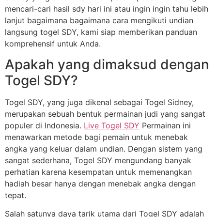
mencari-cari hasil sdy hari ini atau ingin ingin tahu lebih
lanjut bagaimana bagaimana cara mengikuti undian
langsung togel SDY, kami siap memberikan panduan
komprehensif untuk Anda.
Apakah yang dimaksud dengan
Togel SDY?
Togel SDY, yang juga dikenal sebagai Togel Sidney,
merupakan sebuah bentuk permainan judi yang sangat
populer di Indonesia.
Live Togel SDY
Permainan ini
menawarkan metode bagi pemain untuk menebak
angka yang keluar dalam undian. Dengan sistem yang
sangat sederhana, Togel SDY mengundang banyak
perhatian karena kesempatan untuk memenangkan
hadiah besar hanya dengan menebak angka dengan
tepat.
Salah satunya daya tarik utama dari Togel SDY adalah