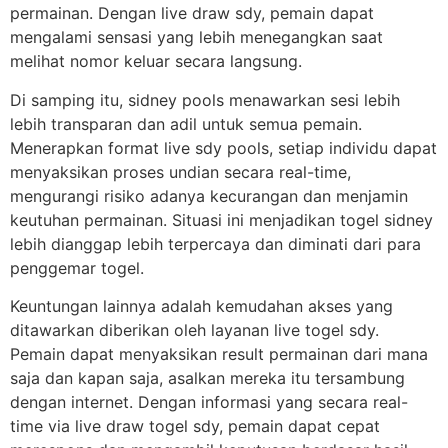
permainan. Dengan live draw sdy, pemain dapat
mengalami sensasi yang lebih menegangkan saat
melihat nomor keluar secara langsung.
Di samping itu, sidney pools menawarkan sesi lebih
lebih transparan dan adil untuk semua pemain.
Menerapkan format live sdy pools, setiap individu dapat
menyaksikan proses undian secara real-time,
mengurangi risiko adanya kecurangan dan menjamin
keutuhan permainan. Situasi ini menjadikan togel sidney
lebih dianggap lebih terpercaya dan diminati dari para
penggemar togel.
Keuntungan lainnya adalah kemudahan akses yang
ditawarkan diberikan oleh layanan live togel sdy.
Pemain dapat menyaksikan result permainan dari mana
saja dan kapan saja, asalkan mereka itu tersambung
dengan internet. Dengan informasi yang secara real-
time via live draw togel sdy, pemain dapat cepat