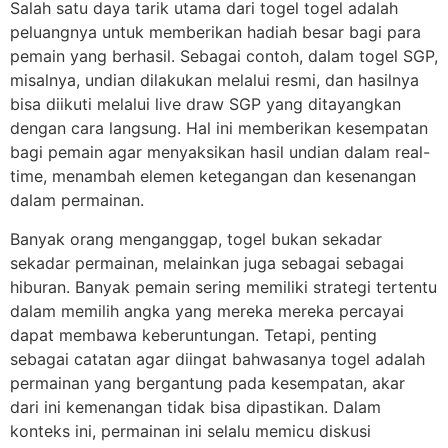
Salah satu daya tarik utama dari togel togel adalah
peluangnya untuk memberikan hadiah besar bagi para
pemain yang berhasil. Sebagai contoh, dalam togel SGP,
misalnya, undian dilakukan melalui resmi, dan hasilnya
bisa diikuti melalui live draw SGP yang ditayangkan
dengan cara langsung. Hal ini memberikan kesempatan
bagi pemain agar menyaksikan hasil undian dalam real-
time, menambah elemen ketegangan dan kesenangan
dalam permainan.
Banyak orang menganggap, togel bukan sekadar
sekadar permainan, melainkan juga sebagai sebagai
hiburan. Banyak pemain sering memiliki strategi tertentu
dalam memilih angka yang mereka mereka percayai
dapat membawa keberuntungan. Tetapi, penting
sebagai catatan agar diingat bahwasanya togel adalah
permainan yang bergantung pada kesempatan, akar
dari ini kemenangan tidak bisa dipastikan. Dalam
konteks ini, permainan ini selalu memicu diskusi