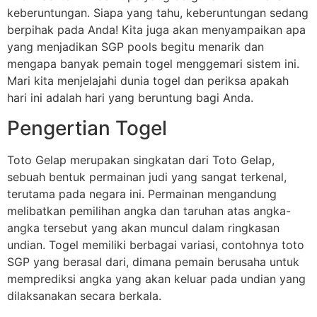
keberuntungan. Siapa yang tahu, keberuntungan sedang
berpihak pada Anda! Kita juga akan menyampaikan apa
yang menjadikan SGP pools begitu menarik dan
mengapa banyak pemain togel menggemari sistem ini.
Mari kita menjelajahi dunia togel dan periksa apakah
hari ini adalah hari yang beruntung bagi Anda.
Pengertian Togel
Toto Gelap merupakan singkatan dari Toto Gelap,
sebuah bentuk permainan judi yang sangat terkenal,
terutama pada negara ini. Permainan mengandung
melibatkan pemilihan angka dan taruhan atas angka-
angka tersebut yang akan muncul dalam ringkasan
undian. Togel memiliki berbagai variasi, contohnya toto
SGP yang berasal dari, dimana pemain berusaha untuk
memprediksi angka yang akan keluar pada undian yang
dilaksanakan secara berkala.