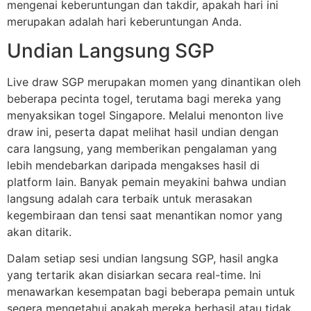
mengenai keberuntungan dan takdir, apakah hari ini
merupakan adalah hari keberuntungan Anda.
Undian Langsung SGP
Live draw SGP merupakan momen yang dinantikan oleh
beberapa pecinta togel, terutama bagi mereka yang
menyaksikan togel Singapore. Melalui menonton live
draw ini, peserta dapat melihat hasil undian dengan
cara langsung, yang memberikan pengalaman yang
lebih mendebarkan daripada mengakses hasil di
platform lain. Banyak pemain meyakini bahwa undian
langsung adalah cara terbaik untuk merasakan
kegembiraan dan tensi saat menantikan nomor yang
akan ditarik.
Dalam setiap sesi undian langsung SGP, hasil angka
yang tertarik akan disiarkan secara real-time. Ini
menawarkan kesempatan bagi beberapa pemain untuk
segera mengetahui apakah mereka berhasil atau tidak.