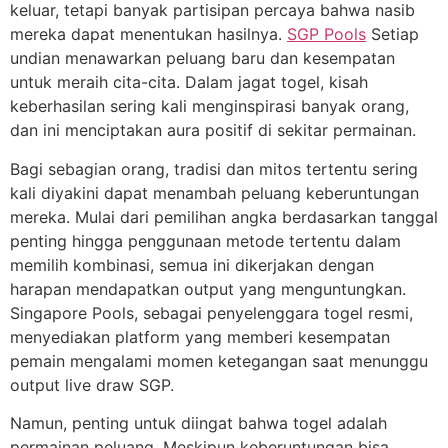
keluar, tetapi banyak partisipan percaya bahwa nasib
mereka dapat menentukan hasilnya.
SGP Pools
Setiap
undian menawarkan peluang baru dan kesempatan
untuk meraih cita-cita. Dalam jagat togel, kisah
keberhasilan sering kali menginspirasi banyak orang,
dan ini menciptakan aura positif di sekitar permainan.
Bagi sebagian orang, tradisi dan mitos tertentu sering
kali diyakini dapat menambah peluang keberuntungan
mereka. Mulai dari pemilihan angka berdasarkan tanggal
penting hingga penggunaan metode tertentu dalam
memilih kombinasi, semua ini dikerjakan dengan
harapan mendapatkan output yang menguntungkan.
Singapore Pools, sebagai penyelenggara togel resmi,
menyediakan platform yang memberi kesempatan
pemain mengalami momen ketegangan saat menunggu
output live draw SGP.
Namun, penting untuk diingat bahwa togel adalah
permainan peluang. Meskipun keberuntungan bisa