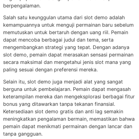
berpengalaman.
Salah satu keunggulan utama dari slot demo adalah
kemampuannya untuk menguji permainan baru sebelum
memutuskan untuk bertaruh dengan uang riil. Pemain
dapat mencoba berbagai judul dan tema, serta
mengembangkan strategi yang tepat. Dengan adanya
slot demo, pemain dapat merasakan sensasi permainan
secara maksimal dan mengetahui jenis slot mana yang
paling sesuai dengan preferensi mereka.
Selain itu, slot demo juga menjadi alat yang sangat
berguna untuk pembelajaran. Pemain dapat mengasah
keterampilan mereka dan mengeksplorasi berbagai fitur
bonus yang ditawarkan tanpa tekanan finansial.
Ketersediaan slot demo gratis dan anti lag semakin
meningkatkan pengalaman bermain, memastikan bahwa
pemain dapat menikmati permainan dengan lancar dan
tanpa gangguan.