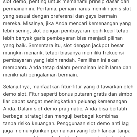
slot demo, penting untuk memahami prinsip dasar dari
permainan ini. Pertama, pemain harus memilih jenis slot
yang sesuai dengan preferensi dan gaya bermain
mereka. Misalnya, jika Anda mencari kemenangan yang
lebih sering, slot dengan pembayaran lebih kecil tetapi
lebih banyak garis pembayaran bisa menjadi pilihan
yang baik. Sementara itu, slot dengan jackpot besar
mungkin menarik, tetapi biasanya memiliki frekuensi
pembayaran yang lebih rendah. Pemilihan ini akan
membantu Anda tetap dalam permainan lebih lama dan
menikmati pengalaman bermain.
Selanjutnya, manfaatkan fitur-fitur yang ditawarkan oleh
demo slot. Fitur seperti bonus putaran gratis dan simbol
liar dapat sangat meningkatkan peluang kemenangan
Anda. Dalam slot demo pragmatic, Anda bisa berlatih
berbagai strategi dan menguji berbagai kombinasi
tanpa risiko keuangan. Penggunaan slot demo anti lag
juga memungkinkan permainan yang lebih lancar tanpa