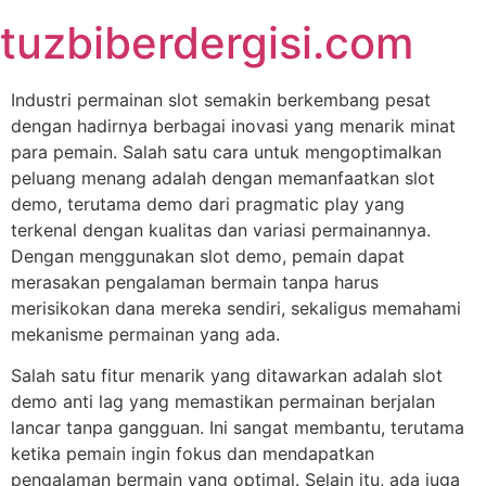
Skip
tuzbiberdergisi.com
to
content
Industri permainan slot semakin berkembang pesat
dengan hadirnya berbagai inovasi yang menarik minat
para pemain. Salah satu cara untuk mengoptimalkan
peluang menang adalah dengan memanfaatkan slot
demo, terutama demo dari pragmatic play yang
terkenal dengan kualitas dan variasi permainannya.
Dengan menggunakan slot demo, pemain dapat
merasakan pengalaman bermain tanpa harus
merisikokan dana mereka sendiri, sekaligus memahami
mekanisme permainan yang ada.
Salah satu fitur menarik yang ditawarkan adalah slot
demo anti lag yang memastikan permainan berjalan
lancar tanpa gangguan. Ini sangat membantu, terutama
ketika pemain ingin fokus dan mendapatkan
pengalaman bermain yang optimal. Selain itu, ada juga