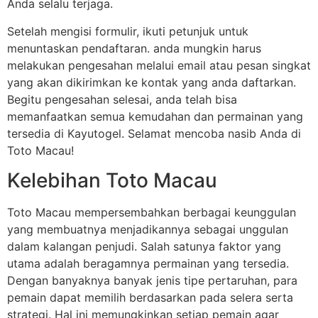
Anda selalu terjaga.
Setelah mengisi formulir, ikuti petunjuk untuk
menuntaskan pendaftaran. anda mungkin harus
melakukan pengesahan melalui email atau pesan singkat
yang akan dikirimkan ke kontak yang anda daftarkan.
Begitu pengesahan selesai, anda telah bisa
memanfaatkan semua kemudahan dan permainan yang
tersedia di Kayutogel. Selamat mencoba nasib Anda di
Toto Macau!
Kelebihan Toto Macau
Toto Macau mempersembahkan berbagai keunggulan
yang membuatnya menjadikannya sebagai unggulan
dalam kalangan penjudi. Salah satunya faktor yang
utama adalah beragamnya permainan yang tersedia.
Dengan banyaknya banyak jenis tipe pertaruhan, para
pemain dapat memilih berdasarkan pada selera serta
strategi. Hal ini memungkinkan setiap pemain agar