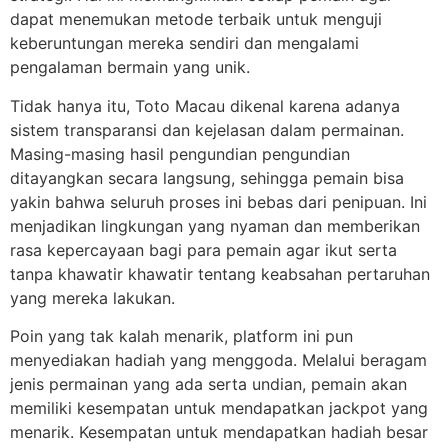
dapat menemukan metode terbaik untuk menguji
keberuntungan mereka sendiri dan mengalami
pengalaman bermain yang unik.
Tidak hanya itu, Toto Macau dikenal karena adanya
sistem transparansi dan kejelasan dalam permainan.
Masing-masing hasil pengundian pengundian
ditayangkan secara langsung, sehingga pemain bisa
yakin bahwa seluruh proses ini bebas dari penipuan. Ini
menjadikan lingkungan yang nyaman dan memberikan
rasa kepercayaan bagi para pemain agar ikut serta
tanpa khawatir khawatir tentang keabsahan pertaruhan
yang mereka lakukan.
Poin yang tak kalah menarik, platform ini pun
menyediakan hadiah yang menggoda. Melalui beragam
jenis permainan yang ada serta undian, pemain akan
memiliki kesempatan untuk mendapatkan jackpot yang
menarik. Kesempatan untuk mendapatkan hadiah besar