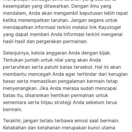
kesempatan yang ditawarkan. Dengan ilmu yang
mendalam, Anda akan mengambil keputusan lebih tepat
ketika menempatkan taruhan. Jangan segans untuk
mendapatkan informasi terkini melalui link Kayutogel
yang dapat memberi Anda informasi terkini mengenai
hasil-hasil dan pergerakan permainan.
Selanjutnya, kelola anggaran Anda dengan bijak.
Tentukan jumlah untuk nilai yang akan Anda
pertaruhkan serta patuhi batas tersebut. Hal ini akan
membantu mencegah Anda agar terhindar dari kerugian
besar serta memastikan pengalaman bermain tetap
menyenangkan. Jika Anda merasa sudah mencapai
batas itu, disarankan hentikan permainan untuk
sementara serta tinjau strategi Anda sebelum terus
bermain.
Terakhir, jangan terlalu terbawa emosi saat bermain.
Ketabahan dan ketahanan merupakan kunci utama