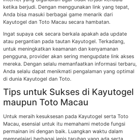
ketika berjudi. Dengan menggunakan link yang tepat,
Anda bisa masuki berbagai game menarik dari
Kayutogel dan Toto Macau secara hambatan.
Ingat supaya cek secara berkala apakah ada update
atau pergantian pada tautan Kayutogel. Terkadang,
untuk meningkatkan keamanan dan kenyamanan
pengguna, provider akan sering mengupdate link akses
mereka. Dengan selalu memanfaatkan informasi terbaru,
Anda selalu dapat menikmati pengalaman yang optimal
di dunia Kayutogel dan Toto.
Tips untuk Sukses di Kayutogel
maupun Toto Macau
Untuk meraih kesuksesan pada Kayutogel serta Toto
Macau, esensial untuk itu memahami metode fungsi
permainan ini dengan baik. Luangkan waktu dalam
mempelajari berbagai jenis taruhan yang ada serta