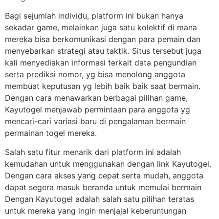
Bagi sejumlah individu, platform ini bukan hanya
sekadar game, melainkan juga satu kolektif di mana
mereka bisa berkomunikasi dengan para pemain dan
menyebarkan strategi atau taktik. Situs tersebut juga
kali menyediakan informasi terkait data pengundian
serta prediksi nomor, yg bisa menolong anggota
membuat keputusan yg lebih baik baik saat bermain.
Dengan cara menawarkan berbagai pilihan game,
Kayutogel menjawab permintaan para anggota yg
mencari-cari variasi baru di pengalaman bermain
permainan togel mereka.
Salah satu fitur menarik dari platform ini adalah
kemudahan untuk menggunakan dengan link Kayutogel.
Dengan cara akses yang cepat serta mudah, anggota
dapat segera masuk beranda untuk memulai bermain
Dengan Kayutogel adalah salah satu pilihan teratas
untuk mereka yang ingin menjajal keberuntungan