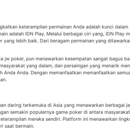
ngkatkan keterampilan permainan Anda adalah kunci dalam
main adalah IDN Play. Melalui berbagai ciri yang, IDN Pla
ang lebih baik. Dari beragam permainan yang ditawarkan d
rta jw poker, pun menawarkan kesempatan sangat bagus ba
 masyarakat yang dalam, dan persaingan yang menarik men
lah Anda Anda. Dengan memanfaatkan memanfaatkan semua 
an.
an daring terkemuka di Asia yang menawarkan berbagai jen
gan semakin populernya game poker di antara masyarakat, p
terampilan mereka sendiri. Platform ini menawarkan ling
i saat bermain.