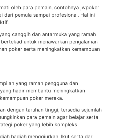
kmati oleh para pemain, contohnya jwpoker
 dari pemula sampai profesional. Hal ini
tif.
 yang canggih dan antarmuka yang ramah
 bertekad untuk menawarkan pengalaman
inan poker serta meningkatkan kemampuan
tampilan yang ramah pengguna dan
k yang hadir membantu meningkatkan
an kemampuan poker mereka.
n dengan taruhan tinggi, tersedia sejumlah
mungkinkan para pemain agar belajar serta
ategi poker yang lebih kompleks.
iah hadiah menggiurkan. Ikut serta dari