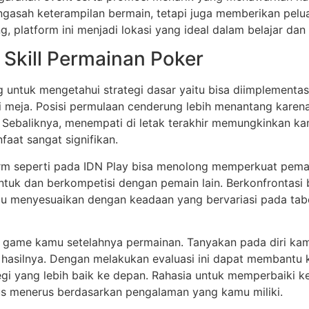
gasah keterampilan bermain, tetapi juga memberikan pelu
, platform ini menjadi lokasi yang ideal dalam belajar da
Skill Permainan Poker
g untuk mengetahui strategi dasar yaitu bisa diimplementa
di meja. Posisi permulaan cenderung lebih menantang karen
. Sebaliknya, menempati di letak terakhir memungkinkan k
aat sangat signifikan.
atform seperti pada IDN Play bisa menolong memperkuat pe
uk dan berkompetisi dengan pemain lain. Berkonfrontasi b
menyesuaikan dengan keadaan yang bervariasi pada tabe
is game kamu setelahnya permainan. Tanyakan pada diri ka
 hasilnya. Dengan melakukan evaluasi ini dapat membantu
egi yang lebih baik ke depan. Rahasia untuk memperbaiki
erus menerus berdasarkan pengalaman yang kamu miliki.