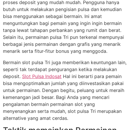
proses deposit yang mudah mudah. Pengguna hanya
butuh untuk melakukan pengisian pulsa dan kemudian
bisa menggunakan sebagai bermain. Ini amat
menguntungkan bagi pemain yang ingin ingin bermain
tanpa lewat tahapan perbankan yang rumit dan berat.
Selain itu, permainan pulsa Tri pun terkenal mempunyai
berbagai jenis permainan dengan grafis yang menarik
menarik serta fitur-fitur bonus yang menggoda.
Bermain slot pulsa Tri juga memberikan keuntungan lain,
seperti tak terdapat pengurangan ketika melakukan
deposit.
Slot Pulsa Indosat
Hal ini berarti para pemain
bisa mengoptimalkan jumlah yang diinvestasikan pakai
untuk permainan. Dengan begitu, peluang untuk meraih
kemenangan jadi besar. Bagi Anda yang mencari
pengalaman bermain permainan slot yang
menyenangkan serta mudah, slot pulsa Tri merupakan
alternative yang amat cerdas.