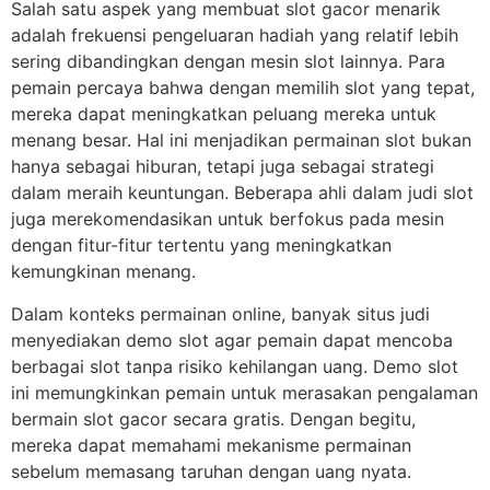
Salah satu aspek yang membuat slot gacor menarik
adalah frekuensi pengeluaran hadiah yang relatif lebih
sering dibandingkan dengan mesin slot lainnya. Para
pemain percaya bahwa dengan memilih slot yang tepat,
mereka dapat meningkatkan peluang mereka untuk
menang besar. Hal ini menjadikan permainan slot bukan
hanya sebagai hiburan, tetapi juga sebagai strategi
dalam meraih keuntungan. Beberapa ahli dalam judi slot
juga merekomendasikan untuk berfokus pada mesin
dengan fitur-fitur tertentu yang meningkatkan
kemungkinan menang.
Dalam konteks permainan online, banyak situs judi
menyediakan demo slot agar pemain dapat mencoba
berbagai slot tanpa risiko kehilangan uang. Demo slot
ini memungkinkan pemain untuk merasakan pengalaman
bermain slot gacor secara gratis. Dengan begitu,
mereka dapat memahami mekanisme permainan
sebelum memasang taruhan dengan uang nyata.