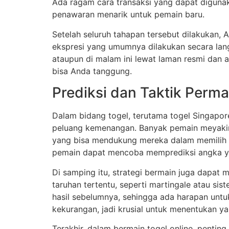
Ada ragam cara transaksi yang dapat digunaka
penawaran menarik untuk pemain baru.
Setelah seluruh tahapan tersebut dilakukan,
ekspresi yang umumnya dilakukan secara lang
ataupun di malam ini lewat laman resmi dan a
bisa Anda tanggung.
Prediksi dan Taktik Perma
Dalam bidang togel, terutama togel Singapor
peluang kemenangan. Banyak pemain meyakini
yang bisa mendukung mereka dalam memilih a
pemain dapat mencoba memprediksi angka ya
Di samping itu, strategi bermain juga dapa
taruhan tertentu, seperti martingale atau s
hasil sebelumnya, sehingga ada harapan untu
kekurangan, jadi krusial untuk menentukan 
Terakhir, dalam bermain togel online, pentin