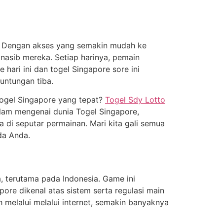
an. Dengan akses yang semakin mudah ke
nasib mereka. Setiap harinya, pemain
ari ini dan togel Singapore sore ini
untungan tiba.
togel Singapore yang tepat?
Togel Sdy Lotto
alam mengenai dunia Togel Singapore,
 di seputar permainan. Mari kita gali semua
da Anda.
, terutama pada Indonesia. Game ini
re dikenal atas sistem serta regulasi main
melalui melalui internet, semakin banyaknya