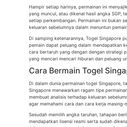
Hampir setiap harinya, permainan ini menyaji
yang muncul, atau dikenal hasil angka SGP, 
setiap perkembangan. Permainan ini bukan se
keluaran sebelumnya dalam menuntun pemai
Di samping ketenarannya, Togel Singapore pu
pemain dapat peluang dalam mendapatkan ke
cara bertaruh yang dengan dengan strategi pe
yang mencari mencari hiburan dan peluang 
Cara Bermain Togel Singa
Di dalam dunia permainan togel Singapore, t
Singapore menawarkan ragam tipe permainan,
membuat analisis terhadap keluaran sebelum
agar memahami cara dan cara kerja masing-m
Sesudah memilih angka taruhan, tahapan beri
mendapatkan lisensi resmi serta sudah dikena