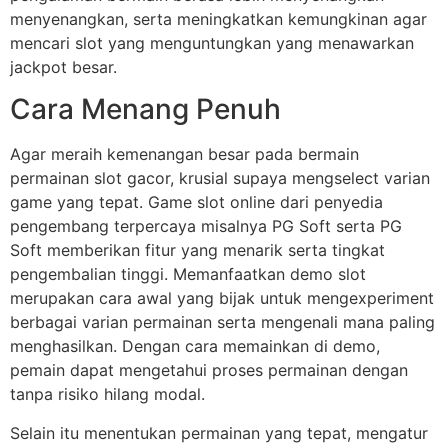
menyenangkan, serta meningkatkan kemungkinan agar
mencari slot yang menguntungkan yang menawarkan
jackpot besar.
Cara Menang Penuh
Agar meraih kemenangan besar pada bermain
permainan slot gacor, krusial supaya mengselect varian
game yang tepat. Game slot online dari penyedia
pengembang terpercaya misalnya PG Soft serta PG
Soft memberikan fitur yang menarik serta tingkat
pengembalian tinggi. Memanfaatkan demo slot
merupakan cara awal yang bijak untuk mengexperiment
berbagai varian permainan serta mengenali mana paling
menghasilkan. Dengan cara memainkan di demo,
pemain dapat mengetahui proses permainan dengan
tanpa risiko hilang modal.
Selain itu menentukan permainan yang tepat, mengatur