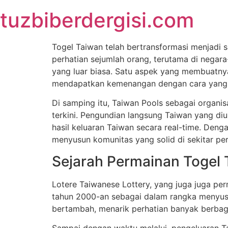
Skip
tuzbiberdergisi.com
to
content
Togel Taiwan telah bertransformasi menjadi 
perhatian sejumlah orang, terutama di negara
yang luar biasa. Satu aspek yang membuatnya
mendapatkan kemenangan dengan cara yang 
Di samping itu, Taiwan Pools sebagai organ
terkini. Pengundian langsung Taiwan yang di
hasil keluaran Taiwan secara real-time. Deng
menyusun komunitas yang solid di sekitar per
Sejarah Permainan Togel 
Lotere Taiwanese Lottery, yang juga juga per
tahun 2000-an sebagai dalam rangka menyus
bertambah, menarik perhatian banyak berba