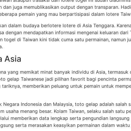
wan ataupun trasaksi dari lotere togel ini sudah diadmini
 dan juga memublikasikan output dengan transparan. Hadirn
berapa pemain yang mau berpartisipasi dalam lotere Taiw
fikan dalam budaya berlotere lotere di Asia Tenggara. Kar
bisa dengan mendapatkan informasi mengenai keluaran dari 
nan togel di Taiwan kini tidak cuma satu permainan, namun
a.
a Asia
mena yang memikat minat banyak individu di Asia, termasuk
o gelap Taiwanese jadi pilihan favorit bagi pencinta perma
 tariknya, memberikan peluang untuk pemain untuk memper
uk Negara Indonesia dan Malaysia, toto gelap adalah salah 
am usaha menang besar. Kolam Taiwan, selaku salah satu p
lalui memberikan data lengkap serta pengundian langsung
ngsung serta merasakan keasyikan permainan dalam waktu 