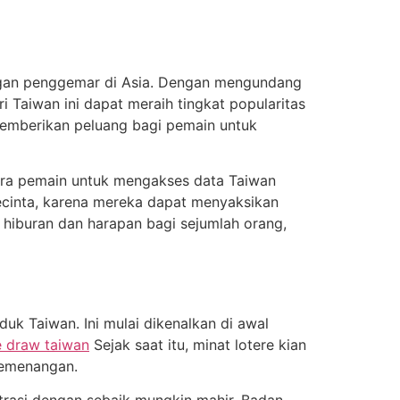
kungan penggemar di Asia. Dengan mengundang
 Taiwan ini dapat meraih tingkat popularitas
memberikan peluang bagi pemain untuk
ara pemain untuk mengakses data Taiwan
pecinta, karena mereka dapat menyaksikan
i hiburan dan harapan bagi sejumlah orang,
uk Taiwan. Ini mulai dikenalkan di awal
e draw taiwan
Sejak saat itu, minat lotere kian
kemenangan.