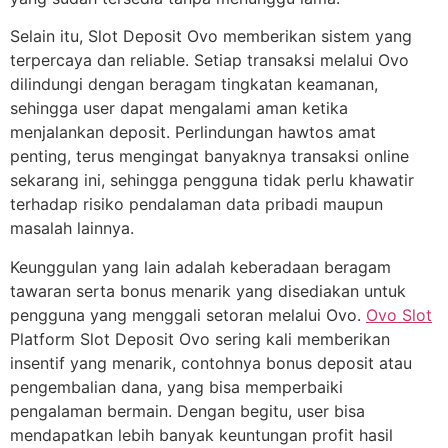
Selain itu, Slot Deposit Ovo memberikan sistem yang
terpercaya dan reliable. Setiap transaksi melalui Ovo
dilindungi dengan beragam tingkatan keamanan,
sehingga user dapat mengalami aman ketika
menjalankan deposit. Perlindungan hawtos amat
penting, terus mengingat banyaknya transaksi online
sekarang ini, sehingga pengguna tidak perlu khawatir
terhadap risiko pendalaman data pribadi maupun
masalah lainnya.
Keunggulan yang lain adalah keberadaan beragam
tawaran serta bonus menarik yang disediakan untuk
pengguna yang menggali setoran melalui Ovo.
Ovo Slot
Platform Slot Deposit Ovo sering kali memberikan
insentif yang menarik, contohnya bonus deposit atau
pengembalian dana, yang bisa memperbaiki
pengalaman bermain. Dengan begitu, user bisa
mendapatkan lebih banyak keuntungan profit hasil