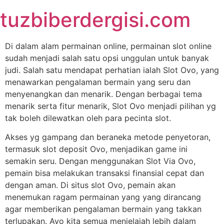
Skip
tuzbiberdergisi.com
to
content
Di dalam alam permainan online, permainan slot online
sudah menjadi salah satu opsi unggulan untuk banyak
judi. Salah satu mendapat perhatian ialah Slot Ovo, yang
menawarkan pengalaman bermain yang seru dan
menyenangkan dan menarik. Dengan berbagai tema
menarik serta fitur menarik, Slot Ovo menjadi pilihan yg
tak boleh dilewatkan oleh para pecinta slot.
Akses yg gampang dan beraneka metode penyetoran,
termasuk slot deposit Ovo, menjadikan game ini
semakin seru. Dengan menggunakan Slot Via Ovo,
pemain bisa melakukan transaksi finansial cepat dan
dengan aman. Di situs slot Ovo, pemain akan
menemukan ragam permainan yang yang dirancang
agar memberikan pengalaman bermain yang takkan
terlupakan. Ayo kita semua menjelajah lebih dalam