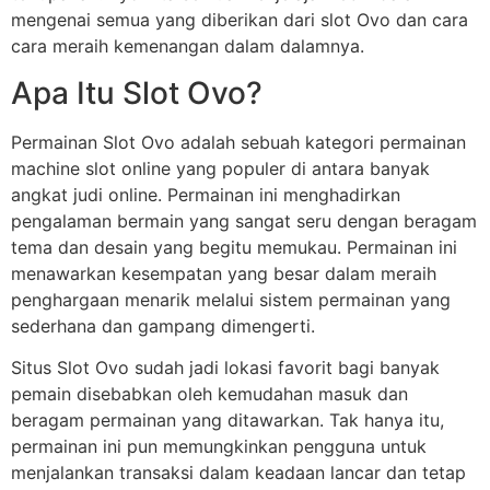
mengenai semua yang diberikan dari slot Ovo dan cara
cara meraih kemenangan dalam dalamnya.
Apa Itu Slot Ovo?
Permainan Slot Ovo adalah sebuah kategori permainan
machine slot online yang populer di antara banyak
angkat judi online. Permainan ini menghadirkan
pengalaman bermain yang sangat seru dengan beragam
tema dan desain yang begitu memukau. Permainan ini
menawarkan kesempatan yang besar dalam meraih
penghargaan menarik melalui sistem permainan yang
sederhana dan gampang dimengerti.
Situs Slot Ovo sudah jadi lokasi favorit bagi banyak
pemain disebabkan oleh kemudahan masuk dan
beragam permainan yang ditawarkan. Tak hanya itu,
permainan ini pun memungkinkan pengguna untuk
menjalankan transaksi dalam keadaan lancar dan tetap