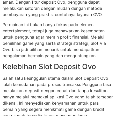
aman. Dengan fitur deposit Ovo, pengguna dapat
melakukan setoran dengan mudah dengan metode
pembayaran yang praktis, contohnya layanan OVO.
Permainan ini bukan hanya fokus pada elemen
entertainment, tetapi juga menawarkan kesempatan
untuk pengguna agar meraih profit finansial. Melalui
pemilihan game yang serta strategi strategi, Slot Via
Ovo bisa jadi pilihan menarik untuk mendapatkan
pengalaman bermain yang dan menguntungkan.
Kelebihan Slot Deposit Ovo
Salah satu keunggulan utama dalam Slot Deposit Ovo
ialah kemudahan pada proses transaksi. Pengguna bisa
melakukan deposit dengan cepat dan tanpa kesulitan,
hanya melalui memakai aplikasi Ovo yang telah tersebar
dikenal. Ini menyediakan kenyamanan untuk para
pemain yang segera menikmati game dengan kredit
yang sudah tersedia tanpa menunggu lama.