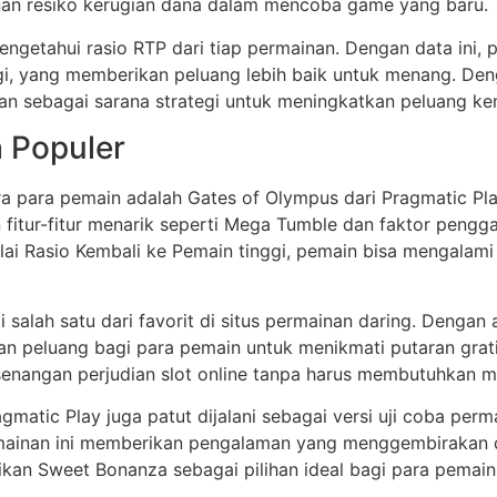
inan resiko kerugian dana dalam mencoba game yang baru.
ngetahui rasio RTP dari tiap permainan. Dengan data ini,
gi, yang memberikan peluang lebih baik untuk menang. Deng
n sebagai sarana strategi untuk meningkatkan peluang kem
 Populer
tara para pemain adalah Gates of Olympus dari Pragmatic P
fitur-fitur menarik seperti Mega Tumble dan faktor pengg
ai Rasio Kembali ke Pemain tinggi, pemain bisa mengalami 
di salah satu dari favorit di situs permainan daring. Denga
peluang bagi para pemain untuk menikmati putaran gratis 
senangan perjudian slot online tanpa harus membutuhkan 
agmatic Play juga patut dijalani sebagai versi uji coba 
permainan ini memberikan pengalaman yang menggembirakan
an Sweet Bonanza sebagai pilihan ideal bagi para pemain