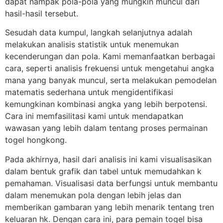
dapat nampak pola-pola yang mungkin muncul dari
hasil-hasil tersebut.
Sesudah data kumpul, langkah selanjutnya adalah
melakukan analisis statistik untuk menemukan
kecenderungan dan pola. Kami memanfaatkan berbagai
cara, seperti analisis frekuensi untuk mengetahui angka
mana yang banyak muncul, serta melakukan pemodelan
matematis sederhana untuk mengidentifikasi
kemungkinan kombinasi angka yang lebih berpotensi.
Cara ini memfasilitasi kami untuk mendapatkan
wawasan yang lebih dalam tentang proses permainan
togel hongkong.
Pada akhirnya, hasil dari analisis ini kami visualisasikan
dalam bentuk grafik dan tabel untuk memudahkan k
pemahaman. Visualisasi data berfungsi untuk membantu
dalam menemukan pola dengan lebih jelas dan
memberikan gambaran yang lebih menarik tentang tren
keluaran hk. Dengan cara ini, para pemain togel bisa