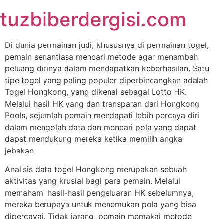
Skip
tuzbiberdergisi.com
to
content
Di dunia permainan judi, khususnya di permainan togel,
pemain senantiasa mencari metode agar menambah
peluang dirinya dalam mendapatkan keberhasilan. Satu
tipe togel yang paling populer diperbincangkan adalah
Togel Hongkong, yang dikenal sebagai Lotto HK.
Melalui hasil HK yang dan transparan dari Hongkong
Pools, sejumlah pemain mendapati lebih percaya diri
dalam mengolah data dan mencari pola yang dapat
dapat mendukung mereka ketika memilih angka
jebakan.
Analisis data togel Hongkong merupakan sebuah
aktivitas yang krusial bagi para pemain. Melalui
memahami hasil-hasil pengeluaran HK sebelumnya,
mereka berupaya untuk menemukan pola yang bisa
dipercayai. Tidak jarang, pemain memakai metode