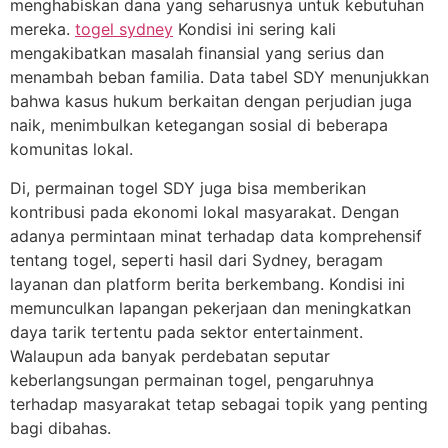
menghabiskan dana yang seharusnya untuk kebutuhan
mereka.
togel sydney
Kondisi ini sering kali
mengakibatkan masalah finansial yang serius dan
menambah beban familia. Data tabel SDY menunjukkan
bahwa kasus hukum berkaitan dengan perjudian juga
naik, menimbulkan ketegangan sosial di beberapa
komunitas lokal.
Di, permainan togel SDY juga bisa memberikan
kontribusi pada ekonomi lokal masyarakat. Dengan
adanya permintaan minat terhadap data komprehensif
tentang togel, seperti hasil dari Sydney, beragam
layanan dan platform berita berkembang. Kondisi ini
memunculkan lapangan pekerjaan dan meningkatkan
daya tarik tertentu pada sektor entertainment.
Walaupun ada banyak perdebatan seputar
keberlangsungan permainan togel, pengaruhnya
terhadap masyarakat tetap sebagai topik yang penting
bagi dibahas.