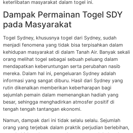
keterlibatan masyarakat dalam togel ini.
Dampak Permainan Togel SDY
pada Masyarakat
Togel Sydney, khususnya togel dari Sydney, sudah
menjadi fenomena yang tidak bisa terpisahkan dalam
kehidupan masyarakat di dalam Tanah Air. Banyak sekali
orang melihat togel sebagai sebuah peluang dalam
mendapatkan keberuntungan serta perubahan nasib
mereka. Dalam hal ini, pengeluaran Sydney adalah
informasi yang sangat diburu. Hasil dari Sydney yang
rutin dikenalkan memberikan keberharapan bagi
sejumlah pemain dalam memenangkan hadiah yang
besar, sehingga menghadirkan atmosfer positif di
tengah tengah tantangan ekonomi.
Namun, dampak dari ini tidak selalu selalu. Sejumlah
orang yang terjebak dalam praktik perjudian berlebihan,