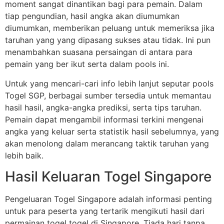
moment sangat dinantikan bagi para pemain. Dalam
tiap pengundian, hasil angka akan diumumkan
diumumkan, memberikan peluang untuk memeriksa jika
taruhan yang yang dipasang sukses atau tidak. Ini pun
menambahkan suasana persaingan di antara para
pemain yang ber ikut serta dalam pools ini.
Untuk yang mencari-cari info lebih lanjut seputar pools
Togel SGP, berbagai sumber tersedia untuk memantau
hasil hasil, angka-angka prediksi, serta tips taruhan.
Pemain dapat mengambil informasi terkini mengenai
angka yang keluar serta statistik hasil sebelumnya, yang
akan menolong dalam merancang taktik taruhan yang
lebih baik.
Hasil Keluaran Togel Singapore
Pengeluaran Togel Singapore adalah informasi penting
untuk para peserta yang tertarik mengikuti hasil dari
permainan togel togel di Singapore. Tiada hari tanpa,