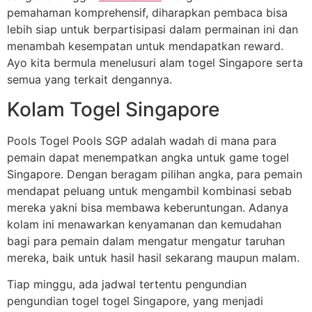
pemahaman komprehensif, diharapkan pembaca bisa
lebih siap untuk berpartisipasi dalam permainan ini dan
menambah kesempatan untuk mendapatkan reward.
Ayo kita bermula menelusuri alam togel Singapore serta
semua yang terkait dengannya.
Kolam Togel Singapore
Pools Togel Pools SGP adalah wadah di mana para
pemain dapat menempatkan angka untuk game togel
Singapore. Dengan beragam pilihan angka, para pemain
mendapat peluang untuk mengambil kombinasi sebab
mereka yakni bisa membawa keberuntungan. Adanya
kolam ini menawarkan kenyamanan dan kemudahan
bagi para pemain dalam mengatur mengatur taruhan
mereka, baik untuk hasil hasil sekarang maupun malam.
Tiap minggu, ada jadwal tertentu pengundian
pengundian togel togel Singapore, yang menjadi