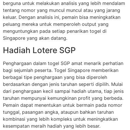
berguna untuk melakukan analisis yang lebih mendalam
tentang nomor yang muncul muncul atau yang jarang
keluar. Dengan analisis ini, pemain bisa meningkatkan
peluang mereka untuk memperoleh output yang
menguntungkan pada setiap penarikan togel di
Singapore yang akan datang.
Hadiah Lotere SGP
Penghargaan dalam togel SGP amat menarik perhatian
bagi sejumlah peserta. Togel Singapore memberikan
berbagai tipe penghargaan yang bisa diperoleh
berdasarkan dengan jenis taruhan seperti dipilih. Mulai
dari penghargaan kecil sampai hadiah utama, tiap jenis
taruhan mempunyai kemungkinan profit yang berbeda.
Pemain dapat menentukan untuk bermain pada nomor
tunggal, pasangan angka, ataupun bahkan taruhan
kombinasi yang lebih kompleks untuk meningkatkan
kesempatan meraih hadiah yang lebih besar.