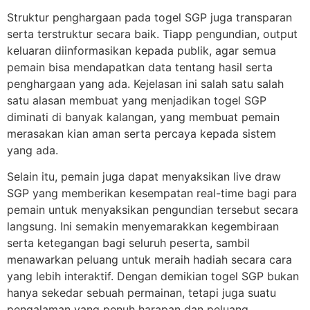
Struktur penghargaan pada togel SGP juga transparan
serta terstruktur secara baik. Tiapp pengundian, output
keluaran diinformasikan kepada publik, agar semua
pemain bisa mendapatkan data tentang hasil serta
penghargaan yang ada. Kejelasan ini salah satu salah
satu alasan membuat yang menjadikan togel SGP
diminati di banyak kalangan, yang membuat pemain
merasakan kian aman serta percaya kepada sistem
yang ada.
Selain itu, pemain juga dapat menyaksikan live draw
SGP yang memberikan kesempatan real-time bagi para
pemain untuk menyaksikan pengundian tersebut secara
langsung. Ini semakin menyemarakkan kegembiraan
serta ketegangan bagi seluruh peserta, sambil
menawarkan peluang untuk meraih hadiah secara cara
yang lebih interaktif. Dengan demikian togel SGP bukan
hanya sekedar sebuah permainan, tetapi juga suatu
pengalaman yang penuh harapan dan peluang.