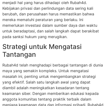
menjadi hal yang harus dihadapi oleh Rubah4d.
Kebijakan privasi dan perlindungan data sering kali
berubah, dan perusahaan harus memastikan bahwa
mereka mematuhi peraturan yang berlaku. Ini
memerlukan investasi dalam sumber daya dan waktu
untuk beradaptasi, dan salah langkah dapat berakibat
pada sanksi hukum yang merugikan.
Strategi untuk Mengatasi
Tantangan
Rubah4d telah menghadapi berbagai tantangan di dunia
maya yang semakin kompleks. Untuk mengatasi
masalah ini, penting untuk mengembangkan strategi
yang efektif. Salah satu langkah awal yang dapat
diambil adalah meningkatkan kesadaran tentang
keamanan siber. Dengan memberikan edukasi kepada
anggota komunitas tentang praktik terbaik dalam
menjaga keamanan data dan informasi pribadi, Rubah4d