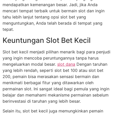
mendapatkan kemenangan besar. Jadi, jika Anda
mencari tempat terbaik untuk bermain slot dan ingin
tahu lebih lanjut tentang opsi slot bet yang
menguntungkan, Anda telah berada di tempat yang
tepat.
Keuntungan Slot Bet Kecil
Slot bet kecil menjadi pilihan menarik bagi para penjudi
yang ingin mencoba peruntungannya tanpa harus
mengeluarkan modal besar.
slot dana
Dengan taruhan
yang lebih rendah, seperti slot bet 100 atau slot bet
200, pemain bisa merasakan sensasi bermain dan
menikmati berbagai fitur yang ditawarkan oleh
permainan slot. Ini sangat ideal bagi pemula yang ingin
belajar dan memahami mekanisme permainan sebelum
berinvestasi di taruhan yang lebih besar.
Selain itu, slot bet kecil juga memungkinkan pemain