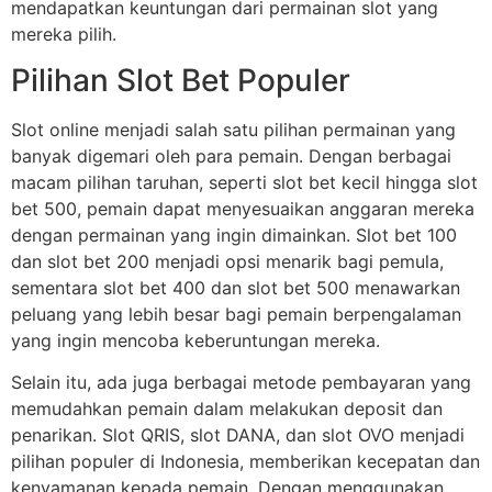
mendapatkan keuntungan dari permainan slot yang
mereka pilih.
Pilihan Slot Bet Populer
Slot online menjadi salah satu pilihan permainan yang
banyak digemari oleh para pemain. Dengan berbagai
macam pilihan taruhan, seperti slot bet kecil hingga slot
bet 500, pemain dapat menyesuaikan anggaran mereka
dengan permainan yang ingin dimainkan. Slot bet 100
dan slot bet 200 menjadi opsi menarik bagi pemula,
sementara slot bet 400 dan slot bet 500 menawarkan
peluang yang lebih besar bagi pemain berpengalaman
yang ingin mencoba keberuntungan mereka.
Selain itu, ada juga berbagai metode pembayaran yang
memudahkan pemain dalam melakukan deposit dan
penarikan. Slot QRIS, slot DANA, dan slot OVO menjadi
pilihan populer di Indonesia, memberikan kecepatan dan
kenyamanan kepada pemain. Dengan menggunakan