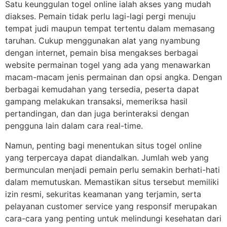
Satu keunggulan togel online ialah akses yang mudah
diakses. Pemain tidak perlu lagi-lagi pergi menuju
tempat judi maupun tempat tertentu dalam memasang
taruhan. Cukup menggunakan alat yang nyambung
dengan internet, pemain bisa mengakses berbagai
website permainan togel yang ada yang menawarkan
macam-macam jenis permainan dan opsi angka. Dengan
berbagai kemudahan yang tersedia, peserta dapat
gampang melakukan transaksi, memeriksa hasil
pertandingan, dan dan juga berinteraksi dengan
pengguna lain dalam cara real-time.
Namun, penting bagi menentukan situs togel online
yang terpercaya dapat diandalkan. Jumlah web yang
bermunculan menjadi pemain perlu semakin berhati-hati
dalam memutuskan. Memastikan situs tersebut memiliki
izin resmi, sekuritas keamanan yang terjamin, serta
pelayanan customer service yang responsif merupakan
cara-cara yang penting untuk melindungi kesehatan dari