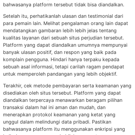
bahwasanya platform tersebut tidak bisa diandalkan.
Setelah itu, perhatikanlah ulasan dan testimonial dari
para pemain lain. Melihat pengalaman orang lain dapat
mendatangkan gambaran lebih lebih jelas tentang
kualitas layanan dari sebuah situs perjudian tersebut.
Platform yang dapat diandalkan umumnya mempunyai
banyak ulasan positif, dan respon yang baik pada
komplain pengguna. Hindari hanya terpaku kepada
sebuah asal informasi, tetapi carilah ragam pendapat
untuk memperoleh pandangan yang lebih objektif.
Terakhir, cek metode pembayaran serta keamanan yang
disediakan oleh situs tersebut. Platform yang dapat
diandalkan terpercaya menawarkan beragam pilihan
transaksi dalam hal ini aman dan mudah, dan
menerapkan protokol keamanan yang ketat yang
unggul dalam melindungi data pribadi. Pastikan
bahwasanya platform itu menggunakan enkripsi yang