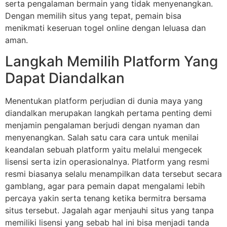
serta pengalaman bermain yang tidak menyenangkan.
Dengan memilih situs yang tepat, pemain bisa
menikmati keseruan togel online dengan leluasa dan
aman.
Langkah Memilih Platform Yang
Dapat Diandalkan
Menentukan platform perjudian di dunia maya yang
diandalkan merupakan langkah pertama penting demi
menjamin pengalaman berjudi dengan nyaman dan
menyenangkan. Salah satu cara cara untuk menilai
keandalan sebuah platform yaitu melalui mengecek
lisensi serta izin operasionalnya. Platform yang resmi
resmi biasanya selalu menampilkan data tersebut secara
gamblang, agar para pemain dapat mengalami lebih
percaya yakin serta tenang ketika bermitra bersama
situs tersebut. Jagalah agar menjauhi situs yang tanpa
memiliki lisensi yang sebab hal ini bisa menjadi tanda