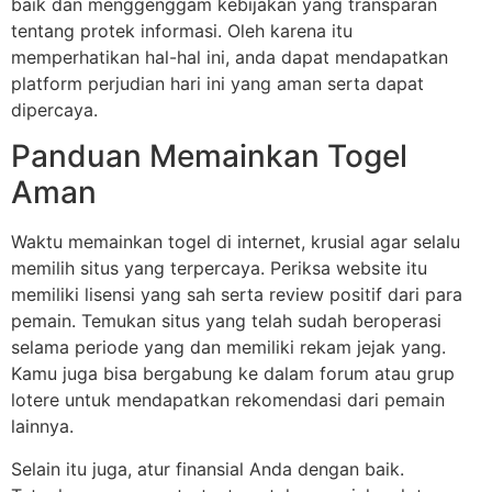
baik dan menggenggam kebijakan yang transparan
tentang protek informasi. Oleh karena itu
memperhatikan hal-hal ini, anda dapat mendapatkan
platform perjudian hari ini yang aman serta dapat
dipercaya.
Panduan Memainkan Togel
Aman
Waktu memainkan togel di internet, krusial agar selalu
memilih situs yang terpercaya. Periksa website itu
memiliki lisensi yang sah serta review positif dari para
pemain. Temukan situs yang telah sudah beroperasi
selama periode yang dan memiliki rekam jejak yang.
Kamu juga bisa bergabung ke dalam forum atau grup
lotere untuk mendapatkan rekomendasi dari pemain
lainnya.
Selain itu juga, atur finansial Anda dengan baik.