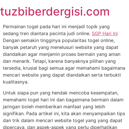
Skip
tuzbiberdergisi.com
to
content
Permainan togel pada hari ini menjadi topik yang
sedang tren diantara pecinta judi online.
SGP Hari Ini
Dengan semakin tingginya popularitas togel online,
banyak petaruh yang menelusuri website yang dapat
diandalkan agar menjamin proses bermain yang aman
dan menarik. Tetapi, karena banyaknya pilihan yang
tersedia, krusial bagi semua agar memahami bagaimana
mencari website yang dapat diandalkan serta terbukti
kualitasnya.
Untuk siapa pun yang hendak mencoba kesempatan,
memahami togel hari ini dan bagaimana bermain dalam
jaringan boleh memberikan manfaat yang lebih
signifikan. Pada artikel ini, kita akan menyampaikan tips
dan trik dalam mencari website togel yang yang dapat
dipercaya, dan aspek-aspek yang perlu diperhatikan