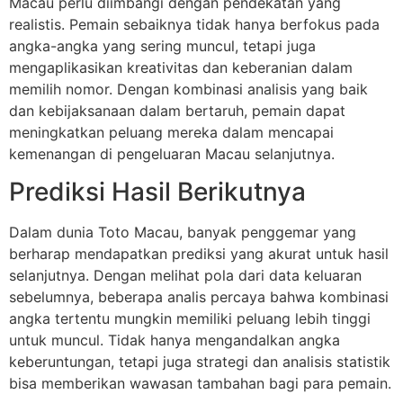
Macau perlu diimbangi dengan pendekatan yang
realistis. Pemain sebaiknya tidak hanya berfokus pada
angka-angka yang sering muncul, tetapi juga
mengaplikasikan kreativitas dan keberanian dalam
memilih nomor. Dengan kombinasi analisis yang baik
dan kebijaksanaan dalam bertaruh, pemain dapat
meningkatkan peluang mereka dalam mencapai
kemenangan di pengeluaran Macau selanjutnya.
Prediksi Hasil Berikutnya
Dalam dunia Toto Macau, banyak penggemar yang
berharap mendapatkan prediksi yang akurat untuk hasil
selanjutnya. Dengan melihat pola dari data keluaran
sebelumnya, beberapa analis percaya bahwa kombinasi
angka tertentu mungkin memiliki peluang lebih tinggi
untuk muncul. Tidak hanya mengandalkan angka
keberuntungan, tetapi juga strategi dan analisis statistik
bisa memberikan wawasan tambahan bagi para pemain.