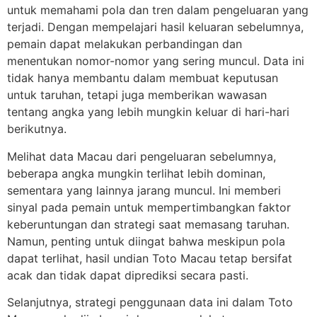
untuk memahami pola dan tren dalam pengeluaran yang
terjadi. Dengan mempelajari hasil keluaran sebelumnya,
pemain dapat melakukan perbandingan dan
menentukan nomor-nomor yang sering muncul. Data ini
tidak hanya membantu dalam membuat keputusan
untuk taruhan, tetapi juga memberikan wawasan
tentang angka yang lebih mungkin keluar di hari-hari
berikutnya.
Melihat data Macau dari pengeluaran sebelumnya,
beberapa angka mungkin terlihat lebih dominan,
sementara yang lainnya jarang muncul. Ini memberi
sinyal pada pemain untuk mempertimbangkan faktor
keberuntungan dan strategi saat memasang taruhan.
Namun, penting untuk diingat bahwa meskipun pola
dapat terlihat, hasil undian Toto Macau tetap bersifat
acak dan tidak dapat diprediksi secara pasti.
Selanjutnya, strategi penggunaan data ini dalam Toto