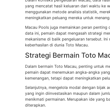
Dalam konteks pengeluaran Macau, data has
yang mencatat hasil keluaran dari waktu ke 
menggunakan metode analisis statistik, mere
meningkatkan peluang mereka untuk menang
Macau Pools juga memainkan peran penting d
data ini, pemain dapat mengasah strategi me
mekanisme di balik pengeluaran tersebut. Ini
keberhasilan di dunia Toto Macau.
Strategi Bermain Toto Ma
Dalam bermain Toto Macau, penting untuk me
pemain dapat menemukan angka-angka yang se
kemenangan, tetapi dapat meningkatkan pelu
Selanjutnya, mengelola modal dengan bijak ad
yang ingin diinvestasikan maupun dalam juml
menikmati permainan. Merupakan ide yang bai
diterapkan.