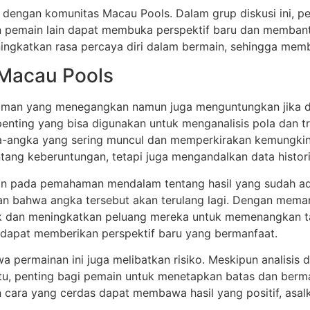
g dengan komunitas Macau Pools. Dalam grup diskusi ini, p
an pemain lain dapat membuka perspektif baru dan membant
ningkatkan rasa percaya diri dalam bermain, sehingga me
 Macau Pools
laman yang menegangkan namun juga menguntungkan jika d
penting yang bisa digunakan untuk menganalisis pola dan
a-angka yang sering muncul dan memperkirakan kemungkin
tang keberuntungan, tetapi juga mengandalkan data histori
kan pada pemahaman mendalam tentang hasil yang sudah ada
n bahwa angka tersebut akan terulang lagi. Dengan memanf
k dan meningkatkan peluang mereka untuk memenangkan tar
dapat memberikan perspektif baru yang bermanfaat.
wa permainan ini juga melibatkan risiko. Meskipun analisis
itu, penting bagi pemain untuk menetapkan batas dan berm
cara yang cerdas dapat membawa hasil yang positif, asalka