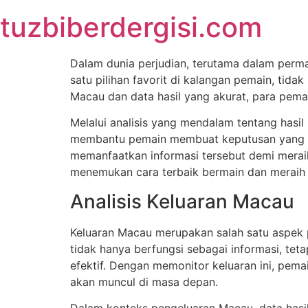
Skip
tuzbiberdergisi.com
to
content
Dalam dunia perjudian, terutama dalam perma
satu pilihan favorit di kalangan pemain, tida
Macau dan data hasil yang akurat, para pem
Melalui analisis yang mendalam tentang hasi
membantu pemain membuat keputusan yang lebih
memanfaatkan informasi tersebut demi merai
menemukan cara terbaik bermain dan meraih
Analisis Keluaran Macau
Keluaran Macau merupakan salah satu aspek p
tidak hanya berfungsi sebagai informasi, tet
efektif. Dengan memonitor keluaran ini, pem
akan muncul di masa depan.