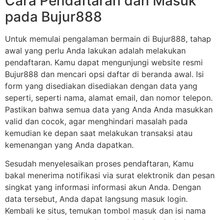
Cara Pendaftaran dan Masuk
pada Bujur888
Untuk memulai pengalaman bermain di Bujur888, tahap
awal yang perlu Anda lakukan adalah melakukan
pendaftaran. Kamu dapat mengunjungi website resmi
Bujur888 dan mencari opsi daftar di beranda awal. Isi
form yang disediakan disediakan dengan data yang
seperti, seperti nama, alamat email, dan nomor telepon.
Pastikan bahwa semua data yang Anda Anda masukkan
valid dan cocok, agar menghindari masalah pada
kemudian ke depan saat melakukan transaksi atau
kemenangan yang Anda dapatkan.
Sesudah menyelesaikan proses pendaftaran, Kamu
bakal menerima notifikasi via surat elektronik dan pesan
singkat yang informasi informasi akun Anda. Dengan
data tersebut, Anda dapat langsung masuk login.
Kembali ke situs, temukan tombol masuk dan isi nama