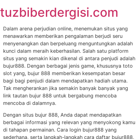
Skip
tuzbiberdergisi.com
to
content
Dalam arena perjudian online, menemukan situs yang
menawarkan memberikan pengalaman berjudi seru
menyenangkan dan berpeluang menguntungkan adalah
kunci dalam meraih keberhasilan. Salah satu platform
situs yang semakin kian dikenal di antara penjudi adalah
bujur888. Dengan berbagai jenis game, khususnya toto
slot yang, bujur 888 memberikan kesempatan besar
bagi bagi penjudi dalam mendapatkan hadiah utama.
Tak mengherankan jika semakin banyak banyak yang
link tautan bujur 888 untuk bergabung mencoba
mencoba di dalamnya.
Dengan situs bujur 888, Anda dapat mendapatkan
berbagai informasi yang relevan yang menyokong kamu
di tahapan permainan. Cara login bujur888 yang
sederhana, serta langkah-langkah cara daftar bujur888,