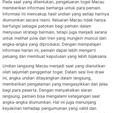
Pada saat yang ditentukan, pengeluaran togel Macau
memberikan informasi berharga untuk para pemain.
Informasi ini mencakup hasil undian yang setiap harinya
diumumkan secara resmi. Keluaran Macau tidak hanya
berfungsi sebagai patokan bagi pemain dalam
menyusun strategi bermain, tetapi juga menjadi sarana
untuk melihat pola dan tren yang mungkin muncul dari
angka-angka yang diproduksi. Dengan mempelajari
informasi harian ini, pemain dapat lebih mengerti
peluang dan membuat keputusan yang lebih bijaksana.
Undian langsung Macau menjadi saat yang dianutikan
oleh sejumlah penggemar togel. Dalam sesi live draw
ini, angka undian ditayangkan dalam langsung,
memberikan pengalaman yang mengasyikkan dan jelas
bagi para peserta. Dengan menyaksikan siaran
langsung, pemain bisa mengalami ketegangan saat
angka-angka diumumkan. Hal ini juga menunjang
keyakinan terhadap pengumuman yang valid dan