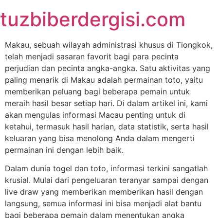
Skip
tuzbiberdergisi.com
to
content
Makau, sebuah wilayah administrasi khusus di Tiongkok,
telah menjadi sasaran favorit bagi para pecinta
perjudian dan pecinta angka-angka. Satu aktivitas yang
paling menarik di Makau adalah permainan toto, yaitu
memberikan peluang bagi beberapa pemain untuk
meraih hasil besar setiap hari. Di dalam artikel ini, kami
akan mengulas informasi Macau penting untuk di
ketahui, termasuk hasil harian, data statistik, serta hasil
keluaran yang bisa menolong Anda dalam mengerti
permainan ini dengan lebih baik.
Dalam dunia togel dan toto, informasi terkini sangatlah
krusial. Mulai dari pengeluaran teranyar sampai dengan
live draw yang memberikan memberikan hasil dengan
langsung, semua informasi ini bisa menjadi alat bantu
bagi beberapa pemain dalam menentukan angka