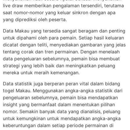
live draw memberikan pengalaman tersendiri, terutama
saat nomor-nomor yang keluar sinkron dengan apa
yang diprediksi oleh peserta.
Data Makau yang tersedia sangat beragam dan penting
untuk dipahami oleh para pemain. Setiap hasil keluaran
dicatat dengan teliti, menyediakan gambaran yang jelas
tentang corak dan tren permainan. Dengan menelaah
data pengeluaran sebelumnya, pemain bisa membuat
strategi yang lebih baik dan meningkatkan peluang
mereka untuk meraih kemenangan.
Data statistik juga berperan peran vital dalam bidang
togel Makau. Menggunakan angka-angka statistik dari
pengeluaran sebelumnya, pemain bisa mendapatkan
insight yang bermanfaat dalam menentukan pilihan
nomor. Semakin banyak data yang dianalisis, peluang
untuk kemungkinan untuk mendapatkan angka-angka
keberuntungan dalam setiap periode permainan di