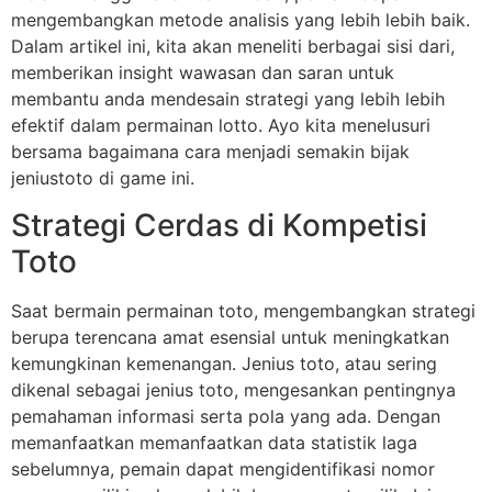
mengembangkan metode analisis yang lebih lebih baik.
Dalam artikel ini, kita akan meneliti berbagai sisi dari,
memberikan insight wawasan dan saran untuk
membantu anda mendesain strategi yang lebih lebih
efektif dalam permainan lotto. Ayo kita menelusuri
bersama bagaimana cara menjadi semakin bijak
jeniustoto di game ini.
Strategi Cerdas di Kompetisi
Toto
Saat bermain permainan toto, mengembangkan strategi
berupa terencana amat esensial untuk meningkatkan
kemungkinan kemenangan. Jenius toto, atau sering
dikenal sebagai jenius toto, mengesankan pentingnya
pemahaman informasi serta pola yang ada. Dengan
memanfaatkan memanfaatkan data statistik laga
sebelumnya, pemain dapat mengidentifikasi nomor