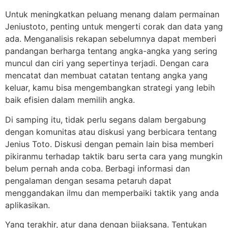
Untuk meningkatkan peluang menang dalam permainan
Jeniustoto, penting untuk mengerti corak dan data yang
ada. Menganalisis rekapan sebelumnya dapat memberi
pandangan berharga tentang angka-angka yang sering
muncul dan ciri yang sepertinya terjadi. Dengan cara
mencatat dan membuat catatan tentang angka yang
keluar, kamu bisa mengembangkan strategi yang lebih
baik efisien dalam memilih angka.
Di samping itu, tidak perlu segans dalam bergabung
dengan komunitas atau diskusi yang berbicara tentang
Jenius Toto. Diskusi dengan pemain lain bisa memberi
pikiranmu terhadap taktik baru serta cara yang mungkin
belum pernah anda coba. Berbagi informasi dan
pengalaman dengan sesama petaruh dapat
menggandakan ilmu dan memperbaiki taktik yang anda
aplikasikan.
Yang terakhir, atur dana dengan bijaksana. Tentukan