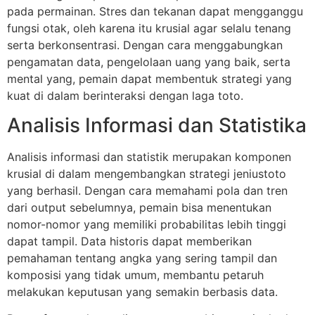
pada permainan. Stres dan tekanan dapat mengganggu
fungsi otak, oleh karena itu krusial agar selalu tenang
serta berkonsentrasi. Dengan cara menggabungkan
pengamatan data, pengelolaan uang yang baik, serta
mental yang, pemain dapat membentuk strategi yang
kuat di dalam berinteraksi dengan laga toto.
Analisis Informasi dan Statistika
Analisis informasi dan statistik merupakan komponen
krusial di dalam mengembangkan strategi jeniustoto
yang berhasil. Dengan cara memahami pola dan tren
dari output sebelumnya, pemain bisa menentukan
nomor-nomor yang memiliki probabilitas lebih tinggi
dapat tampil. Data historis dapat memberikan
pemahaman tentang angka yang sering tampil dan
komposisi yang tidak umum, membantu petaruh
melakukan keputusan yang semakin berbasis data.