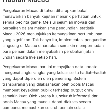
Pengeluaran Macau di tahun diharapkan bakal
menawarkan banyak kejutan menarik perhatian untuk
semua pecinta game. Melalui sejumlah inovasi dan
perbaikan dalam mekanisme pengundian, statistik
Macau 2026 menunjukkan kemungkinan pertumbuhan
yang signifikan. Tak hanya itu, implementasi pengundian
langsung di Macau diharapkan semakin mempermudah
para pemain dalam menyaksikan perubahan jatah
undian secara live setiap hari.
Pengeluaran Macau hari ini menyajikan data update
mengenai angka-angka yang keluar serta hadiah-hadiah
yang dapat diperoleh oleh pemenang. Sistem
transparansi yang dilaksanakan oleh pools Macau
membuat keyakinan publik terhadap output draw
semakin kuat. Oleh karena itu, seluruh informasi dari
pools Macau yang muncul dapat diakses secara
gampang, memastikan seluruh pemain selalu