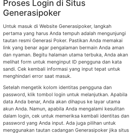
Proses Login di Situs
Generasipoker
Untuk masuk di Website Generasipoker, langkah
pertama yang harus Anda tempuh adalah mengunjungi
tautan resmi Generasi Poker. Pastikan Anda memakai
link yang benar agar pengalaman bermain Anda aman
dan nyaman. Begitu halaman utama terbuka, Anda akan
melihat form untuk menginput ID pengguna dan kata
sandi. Cek kembali informasi yang input tepat untuk
menghindari error saat masuk.
Setelah mengetik kolom identitas pengguna dan
password, klik tombol login untuk melanjutkan. Apabila
data Anda benar, Anda akan dihapus ke layar utama
akun Anda. Namun, apabila Anda mengalami kesulitan
dalam login, cek untuk memeriksa kembali identitas dan
password yang Anda input. Ada juga pilihan untuk
menggunakan tautan cadangan Generasipoker jika situs