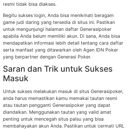
resmi tidak bisa diakses.
Begitu sukses login, Anda bisa menikmati beragam
game judi daring yang tersedia di situs ini. Pastikan
untuk mengunjungi halaman daftar Generasipoker
apabila Anda belum memiliki akun. Di sana, Anda bisa
mendapatkan informasi lebih detail tentang cara daftar
serta manfaat yang ditawarkan oleh Agen IDN Poker
yang berpartner dengan Generasi Poker.
Saran dan Trik untuk Sukses
Masuk
Untuk sukses melakukan masuk di situs Generasipoker,
anda harus memastikan kamu memakai tautan resmi
atau tautan pengganti Generasipoker yang dapat
diandalkan. Menggunakan tautan yang valid amat
penting untuk mencegah situs palsu yang bisa
membahayakan akun Anda. Pastikan untuk cermati URL