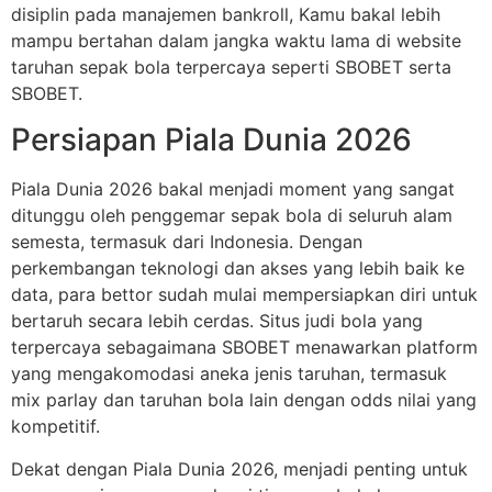
disiplin pada manajemen bankroll, Kamu bakal lebih
mampu bertahan dalam jangka waktu lama di website
taruhan sepak bola terpercaya seperti SBOBET serta
SBOBET.
Persiapan Piala Dunia 2026
Piala Dunia 2026 bakal menjadi moment yang sangat
ditunggu oleh penggemar sepak bola di seluruh alam
semesta, termasuk dari Indonesia. Dengan
perkembangan teknologi dan akses yang lebih baik ke
data, para bettor sudah mulai mempersiapkan diri untuk
bertaruh secara lebih cerdas. Situs judi bola yang
terpercaya sebagaimana SBOBET menawarkan platform
yang mengakomodasi aneka jenis taruhan, termasuk
mix parlay dan taruhan bola lain dengan odds nilai yang
kompetitif.
Dekat dengan Piala Dunia 2026, menjadi penting untuk