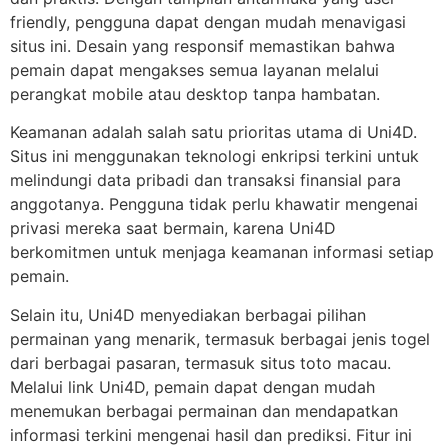
friendly, pengguna dapat dengan mudah menavigasi
situs ini. Desain yang responsif memastikan bahwa
pemain dapat mengakses semua layanan melalui
perangkat mobile atau desktop tanpa hambatan.
Keamanan adalah salah satu prioritas utama di Uni4D.
Situs ini menggunakan teknologi enkripsi terkini untuk
melindungi data pribadi dan transaksi finansial para
anggotanya. Pengguna tidak perlu khawatir mengenai
privasi mereka saat bermain, karena Uni4D
berkomitmen untuk menjaga keamanan informasi setiap
pemain.
Selain itu, Uni4D menyediakan berbagai pilihan
permainan yang menarik, termasuk berbagai jenis togel
dari berbagai pasaran, termasuk situs toto macau.
Melalui link Uni4D, pemain dapat dengan mudah
menemukan berbagai permainan dan mendapatkan
informasi terkini mengenai hasil dan prediksi. Fitur ini