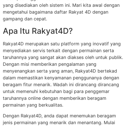
yang disediakan oleh sistem ini. Mari kita awal dengan
mengetahui bagaimana daftar Rakyat 4D dengan
gampang dan cepat.
Apa Itu Rakyat4D?
Rakyat4D merupakan satu platform yang inovatif yang
menyediakan servis terkait dengan permainan serta
taruhannya yang sangat akan diakses oleh untuk publik.
Dengan misi memberikan pengalaman yang
menyenangkan serta yang aman, Rakyat4D bertekad
dalam memastikan kenyamanan penggunanya dengan
beragam fitur menarik. Wadah ini dirancang dirancang
untuk memenuhi kebutuhan bagi para penggemar
taruhannya online dengan memberikan beragam
permainan yang berkualitas.
Dengan Rakyat4D, anda dapat menemukan beragam
jenis permainan yang menarik dan menantang. Mulai