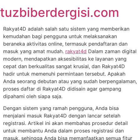
Skip
tuzbiberdergisi.com
to
content
Rakyat4D adalah salah satu sistem yang memberikan
kemudahan bagi pengguna untuk melaksanakan
beraneka aktivitas online, termasuk pendaftaran dan
masuk yang amat mudah.
rakyat4d
Dalam zaman digital
modern, mendapatkan aksesibilitas ke layanan yang
cepat dan berkualitas sangat krusial, dan Rakyat4D
hadir untuk memenuhi permintaan tersebut. Apakah
Anda seorang debutan atau yang sudah berpengalaman,
proses daftar di Rakyat4D didisain agar gampang
dipahami oleh siapa saja.
Dengan sistem yang ramah pengguna, Anda bisa
menjalani masuk Rakyat4D dengan lancar setelah
registrasi. Artikel ini akan membahas prosedur detail
untuk membantu Anda dalam proses registrasi dan
masuk, sehingga Anda bisa memanfaatkan semua fitur