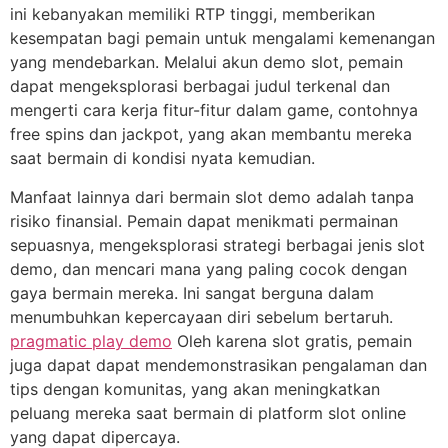
ini kebanyakan memiliki RTP tinggi, memberikan
kesempatan bagi pemain untuk mengalami kemenangan
yang mendebarkan. Melalui akun demo slot, pemain
dapat mengeksplorasi berbagai judul terkenal dan
mengerti cara kerja fitur-fitur dalam game, contohnya
free spins dan jackpot, yang akan membantu mereka
saat bermain di kondisi nyata kemudian.
Manfaat lainnya dari bermain slot demo adalah tanpa
risiko finansial. Pemain dapat menikmati permainan
sepuasnya, mengeksplorasi strategi berbagai jenis slot
demo, dan mencari mana yang paling cocok dengan
gaya bermain mereka. Ini sangat berguna dalam
menumbuhkan kepercayaan diri sebelum bertaruh.
pragmatic play demo
Oleh karena slot gratis, pemain
juga dapat dapat mendemonstrasikan pengalaman dan
tips dengan komunitas, yang akan meningkatkan
peluang mereka saat bermain di platform slot online
yang dapat dipercaya.