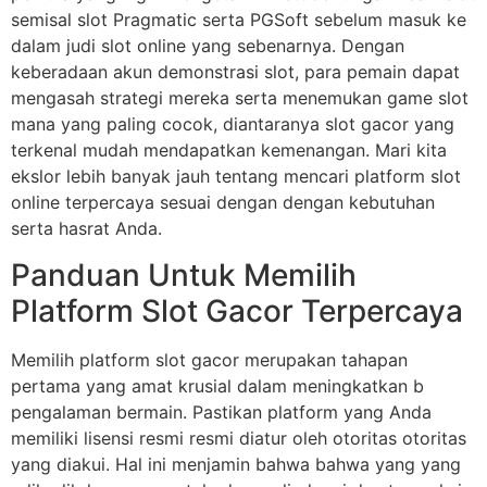
semisal slot Pragmatic serta PGSoft sebelum masuk ke
dalam judi slot online yang sebenarnya. Dengan
keberadaan akun demonstrasi slot, para pemain dapat
mengasah strategi mereka serta menemukan game slot
mana yang paling cocok, diantaranya slot gacor yang
terkenal mudah mendapatkan kemenangan. Mari kita
ekslor lebih banyak jauh tentang mencari platform slot
online terpercaya sesuai dengan dengan kebutuhan
serta hasrat Anda.
Panduan Untuk Memilih
Platform Slot Gacor Terpercaya
Memilih platform slot gacor merupakan tahapan
pertama yang amat krusial dalam meningkatkan b
pengalaman bermain. Pastikan platform yang Anda
memiliki lisensi resmi resmi diatur oleh otoritas otoritas
yang diakui. Hal ini menjamin bahwa bahwa yang yang