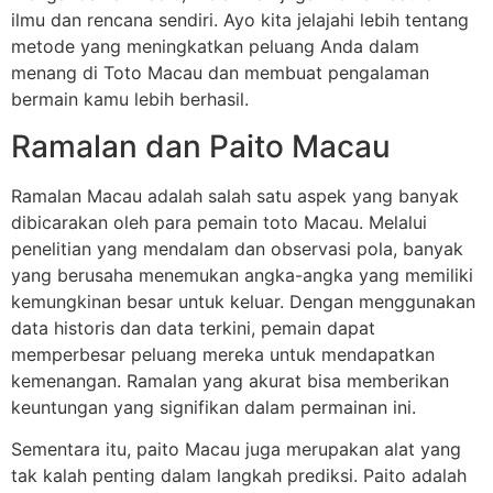
ilmu dan rencana sendiri. Ayo kita jelajahi lebih tentang
metode yang meningkatkan peluang Anda dalam
menang di Toto Macau dan membuat pengalaman
bermain kamu lebih berhasil.
Ramalan dan Paito Macau
Ramalan Macau adalah salah satu aspek yang banyak
dibicarakan oleh para pemain toto Macau. Melalui
penelitian yang mendalam dan observasi pola, banyak
yang berusaha menemukan angka-angka yang memiliki
kemungkinan besar untuk keluar. Dengan menggunakan
data historis dan data terkini, pemain dapat
memperbesar peluang mereka untuk mendapatkan
kemenangan. Ramalan yang akurat bisa memberikan
keuntungan yang signifikan dalam permainan ini.
Sementara itu, paito Macau juga merupakan alat yang
tak kalah penting dalam langkah prediksi. Paito adalah