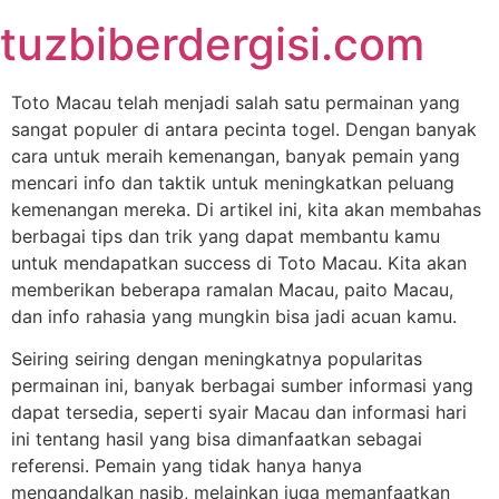
Skip
tuzbiberdergisi.com
to
content
Toto Macau telah menjadi salah satu permainan yang
sangat populer di antara pecinta togel. Dengan banyak
cara untuk meraih kemenangan, banyak pemain yang
mencari info dan taktik untuk meningkatkan peluang
kemenangan mereka. Di artikel ini, kita akan membahas
berbagai tips dan trik yang dapat membantu kamu
untuk mendapatkan success di Toto Macau. Kita akan
memberikan beberapa ramalan Macau, paito Macau,
dan info rahasia yang mungkin bisa jadi acuan kamu.
Seiring seiring dengan meningkatnya popularitas
permainan ini, banyak berbagai sumber informasi yang
dapat tersedia, seperti syair Macau dan informasi hari
ini tentang hasil yang bisa dimanfaatkan sebagai
referensi. Pemain yang tidak hanya hanya
mengandalkan nasib, melainkan juga memanfaatkan