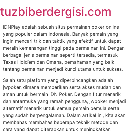
Skip
tuzbiberdergisi.com
to
content
IDNPlay adalah sebuah situs permainan poker online
yang populer dalam Indonesia. Banyak pemain yang
ingin mencari trik dan taktik yang efektif untuk dapat
meraih kemenangan tinggi pada permainan ini. Dengan
berbagai jenis permainan seperti tersedia, termasuk
Texas Hold’em dan Omaha, pemahaman yang baik
tentang permainan menjadi kunci utama untuk sukses.
Salah satu platform yang diperbincangkan adalah
jwpoker, dimana memberikan serta akses mudah dan
aman untuk bermain IDN Poker. Dengan fitur menarik
dan antarmuka yang ramah pengguna, jwpoker menjadi
alternatif menarik untuk semua pemain pemula serta
yang sudah berpengalaman. Dalam artikel ini, kita akan
membahas membahas beberapa teknik metode dan
cara yang dapat diterapkan untuk meningkatkan