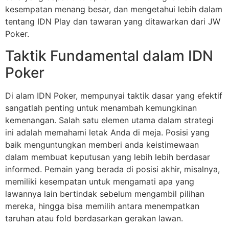
kesempatan menang besar, dan mengetahui lebih dalam
tentang IDN Play dan tawaran yang ditawarkan dari JW
Poker.
Taktik Fundamental dalam IDN
Poker
Di alam IDN Poker, mempunyai taktik dasar yang efektif
sangatlah penting untuk menambah kemungkinan
kemenangan. Salah satu elemen utama dalam strategi
ini adalah memahami letak Anda di meja. Posisi yang
baik menguntungkan memberi anda keistimewaan
dalam membuat keputusan yang lebih lebih berdasar
informed. Pemain yang berada di posisi akhir, misalnya,
memiliki kesempatan untuk mengamati apa yang
lawannya lain bertindak sebelum mengambil pilihan
mereka, hingga bisa memilih antara menempatkan
taruhan atau fold berdasarkan gerakan lawan.