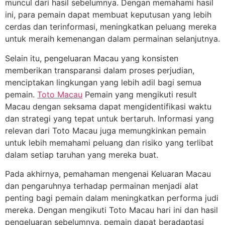
muncul dari hasil sebelumnya. Dengan memahami hasil
ini, para pemain dapat membuat keputusan yang lebih
cerdas dan terinformasi, meningkatkan peluang mereka
untuk meraih kemenangan dalam permainan selanjutnya.
Selain itu, pengeluaran Macau yang konsisten
memberikan transparansi dalam proses perjudian,
menciptakan lingkungan yang lebih adil bagi semua
pemain.
Toto Macau
Pemain yang mengikuti result
Macau dengan seksama dapat mengidentifikasi waktu
dan strategi yang tepat untuk bertaruh. Informasi yang
relevan dari Toto Macau juga memungkinkan pemain
untuk lebih memahami peluang dan risiko yang terlibat
dalam setiap taruhan yang mereka buat.
Pada akhirnya, pemahaman mengenai Keluaran Macau
dan pengaruhnya terhadap permainan menjadi alat
penting bagi pemain dalam meningkatkan performa judi
mereka. Dengan mengikuti Toto Macau hari ini dan hasil
pengeluaran sebelumnya, pemain dapat beradaptasi