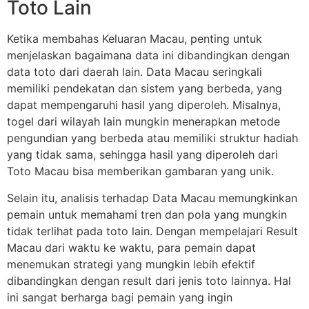
Toto Lain
Ketika membahas Keluaran Macau, penting untuk
menjelaskan bagaimana data ini dibandingkan dengan
data toto dari daerah lain. Data Macau seringkali
memiliki pendekatan dan sistem yang berbeda, yang
dapat mempengaruhi hasil yang diperoleh. Misalnya,
togel dari wilayah lain mungkin menerapkan metode
pengundian yang berbeda atau memiliki struktur hadiah
yang tidak sama, sehingga hasil yang diperoleh dari
Toto Macau bisa memberikan gambaran yang unik.
Selain itu, analisis terhadap Data Macau memungkinkan
pemain untuk memahami tren dan pola yang mungkin
tidak terlihat pada toto lain. Dengan mempelajari Result
Macau dari waktu ke waktu, para pemain dapat
menemukan strategi yang mungkin lebih efektif
dibandingkan dengan result dari jenis toto lainnya. Hal
ini sangat berharga bagi pemain yang ingin