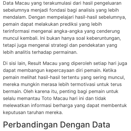
Data Macau yang terakumulasi dari hasil pengeluaran
sebelumnya menjadi fondasi bagi analisis yang lebih
mendalam. Dengan mempelajari hasil-hasil sebelumnya,
pemain dapat melakukan prediksi yang lebih
terinformasi mengenai angka-angka yang cenderung
muncul kembali. Ini bukan hanya soal keberuntungan,
tetapi juga mengenai strategi dan pendekatan yang
lebih analitis terhadap permainan.
Di sisi lain, Result Macau yang diperoleh setiap hari juga
dapat membangun kepercayaan diri pemain. Ketika
pemain melihat hasil-hasil tertentu yang sering muncul,
mereka mungkin merasa lebih termotivasi untuk terus
bermain. Oleh karena itu, penting bagi pemain untuk
selalu memantau Toto Macau hari ini dan tidak
melewatkan informasi berharga yang dapat membentuk
keputusan taruhan mereka.
Perbandingan Dengan Data