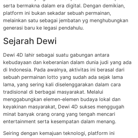
serta bermakna dalam era digital. Dengan demikian,
platform ini bukan sekadar sebuah permainan,
melainkan satu sebagai jembatan yg menghubungkan
generasi baru ke legasi pendahulu.
Sejarah Dewi
Dewi 4D lahir sebagai suatu gabungan antara
kebudayaan dan keberanian dalam dunia judi yang ada
di Indonesia. Pada awalnya, aktivitas ini berasal dari
sebuah permainan lotto yang sudah ada sejak lama
lama, yang sering kali diselenggarakan dalam cara
tradisional di berbagai masyarakat. Melalui
menggabungkan elemen-elemen budaya lokal dan
keyakinan masyarakat, Dewi 4D sukses menggugah
minat banyak orang orang yang tengah mencari
entertainment serta kesempatan dalam menang.
Seiring dengan kemajuan teknologi, platform ini