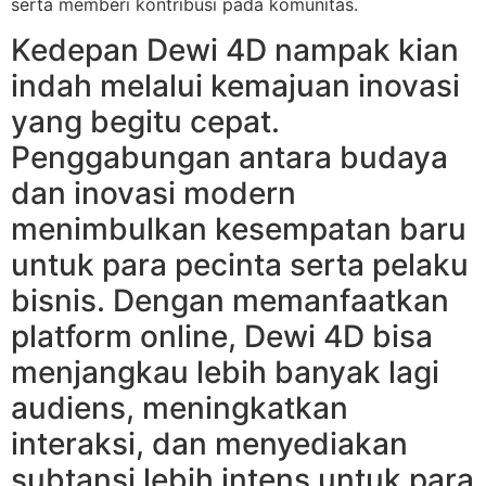
serta memberi kontribusi pada komunitas.
Kedepan Dewi 4D nampak kian
indah melalui kemajuan inovasi
yang begitu cepat.
Penggabungan antara budaya
dan inovasi modern
menimbulkan kesempatan baru
untuk para pecinta serta pelaku
bisnis. Dengan memanfaatkan
platform online, Dewi 4D bisa
menjangkau lebih banyak lagi
audiens, meningkatkan
interaksi, dan menyediakan
subtansi lebih intens untuk para