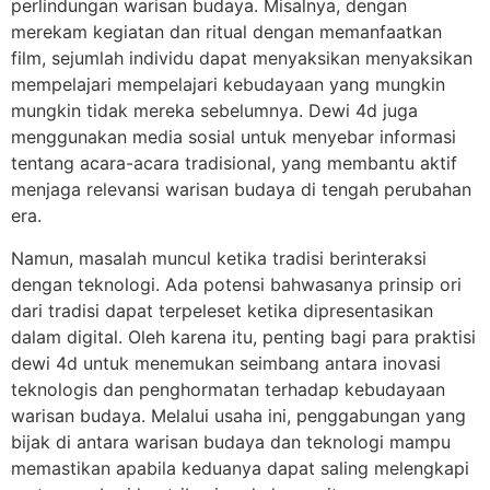
perlindungan warisan budaya. Misalnya, dengan
merekam kegiatan dan ritual dengan memanfaatkan
film, sejumlah individu dapat menyaksikan menyaksikan
mempelajari mempelajari kebudayaan yang mungkin
mungkin tidak mereka sebelumnya. Dewi 4d juga
menggunakan media sosial untuk menyebar informasi
tentang acara-acara tradisional, yang membantu aktif
menjaga relevansi warisan budaya di tengah perubahan
era.
Namun, masalah muncul ketika tradisi berinteraksi
dengan teknologi. Ada potensi bahwasanya prinsip ori
dari tradisi dapat terpeleset ketika dipresentasikan
dalam digital. Oleh karena itu, penting bagi para praktisi
dewi 4d untuk menemukan seimbang antara inovasi
teknologis dan penghormatan terhadap kebudayaan
warisan budaya. Melalui usaha ini, penggabungan yang
bijak di antara warisan budaya dan teknologi mampu
memastikan apabila keduanya dapat saling melengkapi