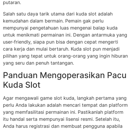
putaran.
Salah satu daya tarik utama dari kuda slot adalah
kemudahan dalam bermain. Pemain gak perlu
mempunyai pengetahuan luas mengenai balap kuda
untuk menikmati permainan ini. Dengan antarmuka yang
user-friendly, siapa pun bisa dengan cepat mengerti
cara kerja dan mulai bertaruh. Kuda slot pun menjadi
pilihan yang tepat untuk orang-orang yang ingin hiburan
yang seru dan penuh tantangan.
Panduan Mengoperasikan Pacu
Kuda Slot
Agar mengawali game slot kuda, langkah pertama yang
perlu Anda lakukan adalah mencari tempat dan platform
yang memfasilitasi permainan ini. Pastikanlah platform
itu handal serta mempunyai lisensi resmi. Setelah itu,
Anda harus registrasi dan membuat pengguna apabila