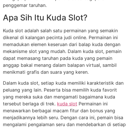
penggemar taruhan.
Apa Sih Itu Kuda Slot?
Kuda slot adalah salah satu permainan yang semakin
dikenal di kalangan pecinta judi online. Permainan ini
memadukan elemen keseruan dari balap kuda dengan
mekanisme slot yang mudah. Dalam kuda slot, pemain
dapat memasang taruhan pada kuda yang pemain
anggap bakal menang dalam balapan virtual, sambil
menikmati grafis dan suara yang keren.
Dalam kuda slot, setiap kuda memiliki karakteristik dan
peluang yang lain. Peserta bisa memilih kuda favorit
yang mereka suka dan mengamati bagaimana kuda
tersebut berlaga di trek.
kuda slot
Permainan ini
menawarkan berbagai macam fitur dan bonus yang
menjadikannya lebih seru. Dengan cara ini, pemain bisa
mengalami pengalaman seru dan mendebarkan di setiap