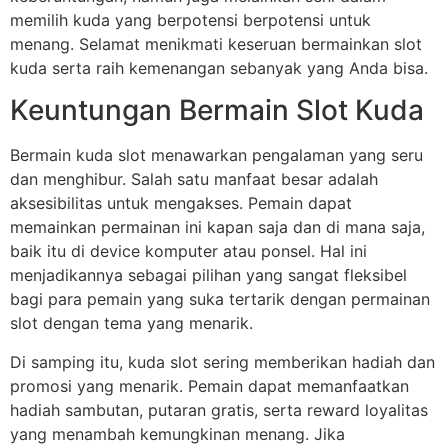
memilih kuda yang berpotensi berpotensi untuk
menang. Selamat menikmati keseruan bermainkan slot
kuda serta raih kemenangan sebanyak yang Anda bisa.
Keuntungan Bermain Slot Kuda
Bermain kuda slot menawarkan pengalaman yang seru
dan menghibur. Salah satu manfaat besar adalah
aksesibilitas untuk mengakses. Pemain dapat
memainkan permainan ini kapan saja dan di mana saja,
baik itu di device komputer atau ponsel. Hal ini
menjadikannya sebagai pilihan yang sangat fleksibel
bagi para pemain yang suka tertarik dengan permainan
slot dengan tema yang menarik.
Di samping itu, kuda slot sering memberikan hadiah dan
promosi yang menarik. Pemain dapat memanfaatkan
hadiah sambutan, putaran gratis, serta reward loyalitas
yang menambah kemungkinan menang. Jika