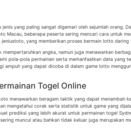
u jenis yang paling sangat digemari oleh sejumlah orang. D
oto Macau, beberapa peserta sering mencari cara untuk m
h jeniustoto, yang memberikan proses bermain lotto daring
k mempertaruhkan angka, namun juga menawarkan berbagai
i pola-pola permainan serta memanfaatkan data yang ter
rategi ampuh yang dapat dicoba di dalam game lotto mengg
Permainan Togel Online
iustoto menawarkan beragam taktik yang dapat menambah k
n mengetahui corak serta statistik untuk game yang dijala
at prediksi yang lebih akurat untuk permainan togel Sydne
g sering muncul atau bahkan tidak keluar juga merupakan 