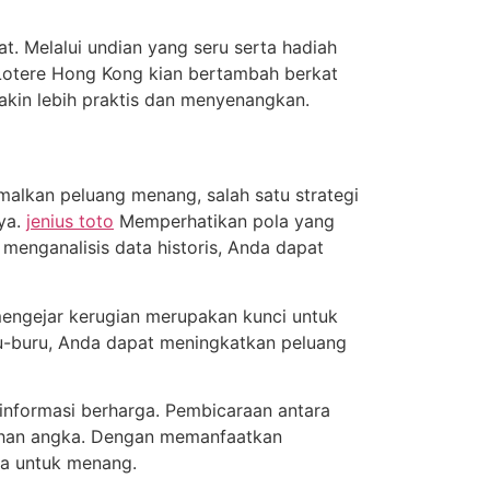
t. Melalui undian yang seru serta hadiah
s Lotere Hong Kong kian bertambah berkat
akin lebih praktis dan menyenangkan.
alkan peluang menang, salah satu strategi
nya.
jenius toto
Memperhatikan pola yang
enganalisis data historis, Anda dapat
mengejar kerugian merupakan kunci untuk
u-buru, Anda dapat meningkatkan peluang
informasi berharga. Pembicaraan antara
ihan angka. Dengan memanfaatkan
da untuk menang.