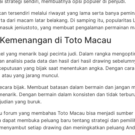
strategi sendiri, membuatnya opsi populer di penjudi.
n tersendiri melalui riwayat yang lama serta banya pemina
rta dari macam latar belakang. Di samping itu, popularita
ermasuk jeniustoto, yang membuat pengalaman permainan m
 Kemenangan di Toto Macau
l yang menarik bagi pecinta judi. Dalam rangka mengoptim
 analisis pada data dan hasil dari hasil drawing sebelum
utusan yang bijak saat menentukan angka. Dengan cara m
atau yang jarang muncul.
l secara bijak. Membuat batasan dalam bermain dan jangan 
narik. Dengan bermain dalam konsisten dan tidak terbur
judian yang buruk.
atau forum yang membahas Toto Macau bisa menjadi sumber 
dapat membuka peluang baru tentang strategi dan pemil
k menyambut setiap drawing dan meningkatkan peluang An