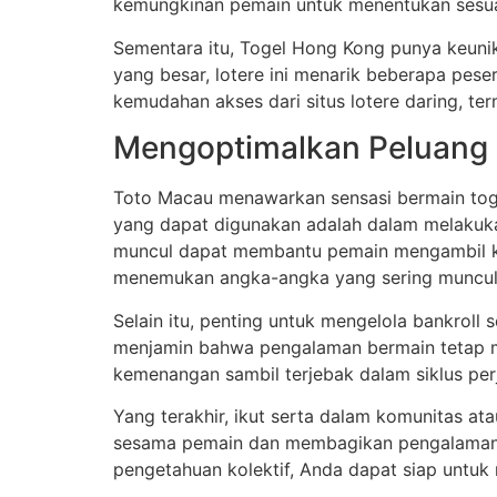
kemungkinan pemain untuk menentukan sesuai 
Sementara itu, Togel Hong Kong punya keunika
yang besar, lotere ini menarik beberapa pese
kemudahan akses dari situs lotere daring, t
Mengoptimalkan Peluang
Toto Macau menawarkan sensasi bermain toge
yang dapat digunakan adalah dalam melakukan
muncul dapat membantu pemain mengambil kep
menemukan angka-angka yang sering muncul 
Selain itu, penting untuk mengelola bankrol
menjamin bahwa pengalaman bermain tetap me
kemenangan sambil terjebak dalam siklus per
Yang terakhir, ikut serta dalam komunitas 
sesama pemain dan membagikan pengalaman 
pengetahuan kolektif, Anda dapat siap untu