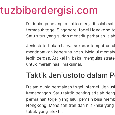
Skip
tuzbiberdergisi.com
to
content
Di dunia game angka, lotto menjadi salah sat
termasuk togel Singapore, togel Hongkong t
Satu situs yang sudah menarik perhatian iala
Jeniustoto bukan hanya sekadar tempat untu
mendapatkan keberuntungan. Melalui memaham
lebih cerdas. Artikel ini bakal mengulas st
untuk meraih hasil maksimal.
Taktik Jeniustoto dalam 
Dalam dunia permainan togel internet, Jen
kemenangan. Satu taktik penting adalah denga
permainan togel yang lalu, pemain bisa membu
Hongkong. Menelaah tren dan nilai-nilai yan
taktik yang efektif.