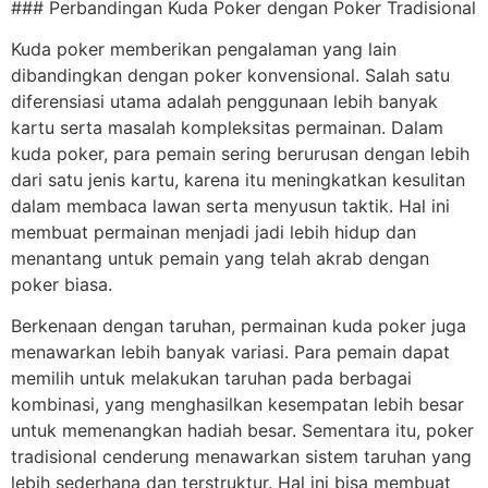
### Perbandingan Kuda Poker dengan Poker Tradisional
Kuda poker memberikan pengalaman yang lain
dibandingkan dengan poker konvensional. Salah satu
diferensiasi utama adalah penggunaan lebih banyak
kartu serta masalah kompleksitas permainan. Dalam
kuda poker, para pemain sering berurusan dengan lebih
dari satu jenis kartu, karena itu meningkatkan kesulitan
dalam membaca lawan serta menyusun taktik. Hal ini
membuat permainan menjadi jadi lebih hidup dan
menantang untuk pemain yang telah akrab dengan
poker biasa.
Berkenaan dengan taruhan, permainan kuda poker juga
menawarkan lebih banyak variasi. Para pemain dapat
memilih untuk melakukan taruhan pada berbagai
kombinasi, yang menghasilkan kesempatan lebih besar
untuk memenangkan hadiah besar. Sementara itu, poker
tradisional cenderung menawarkan sistem taruhan yang
lebih sederhana dan terstruktur. Hal ini bisa membuat