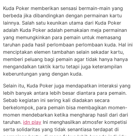
Kuda Poker memberikan sensasi bermain-main yang
berbeda jika dibandingkan dengan permainan kartu
lainnya. Salah satu keunikan utama dari Kuda Poker
adalah Kuda Poker adalah pemakaian meja permainan
yang memungkinkan para pemain untuk memasang
taruhan pada hasil perlombaan perlombaan kuda. Hal ini
menciptakan elemen tambahan selain sekadar kartu,
memberi peluang bagi pemain agar tidak hanya hanya
mengandalkan taktik kartu tetapi juga keterampilan
keberuntungan yang dengan kuda.
Selain itu, Kuda Poker juga mendapatkan interaksi yang
lebih banyak antara lebih besar diantara para pemain.
Sebab kegiatan ini sering kali diadakan secara
berkelompok, para pemain bisa membagikan momen-
momen mendebarkan ketika mengharap hasil dari dari
taruhan.
idn play
Ini menghasilkan atmosfer kompetisi
serta solidaritas yang tidak senantiasa terdapat di