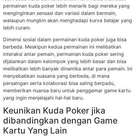
permainan kuda poker lebih menarik bagi mereka yang
menginginkan sensasi dan variasi dalam bermain,
walaupun mungkin akan menghadapi kurva belajar yang
lebih curam.
Dimensi sosial dalam permainan kuda poker juga bisa
berbeda. Meskipun kedua permainan ini melibatkan
interaksi antar pemain, permainan kuda poker sering
dijalankan dalam kelompok yang lebih besar dan bisa
melibatkan lebih banyak dinamika antar para pemain. Ini
menyebabkan suasana yang berbeda, di mana
persaingan serta kolaborasi bisa saling berpadu,
memberikan nuansa baru untuk penggemar game kartu
yang ingin menjelajahi hal-hal baru.
Keunikan Kuda Poker jika
dibandingkan dengan Game
Kartu Yang Lain