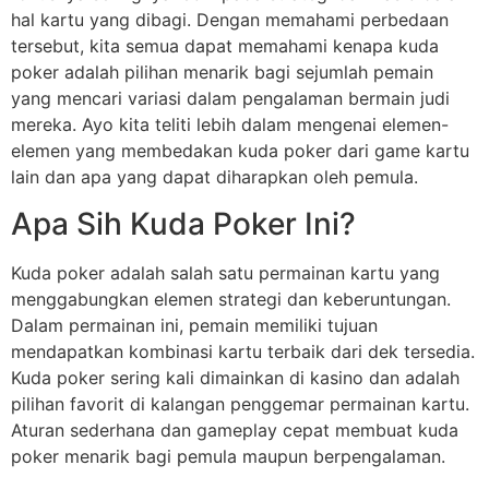
hal kartu yang dibagi. Dengan memahami perbedaan
tersebut, kita semua dapat memahami kenapa kuda
poker adalah pilihan menarik bagi sejumlah pemain
yang mencari variasi dalam pengalaman bermain judi
mereka. Ayo kita teliti lebih dalam mengenai elemen-
elemen yang membedakan kuda poker dari game kartu
lain dan apa yang dapat diharapkan oleh pemula.
Apa Sih Kuda Poker Ini?
Kuda poker adalah salah satu permainan kartu yang
menggabungkan elemen strategi dan keberuntungan.
Dalam permainan ini, pemain memiliki tujuan
mendapatkan kombinasi kartu terbaik dari dek tersedia.
Kuda poker sering kali dimainkan di kasino dan adalah
pilihan favorit di kalangan penggemar permainan kartu.
Aturan sederhana dan gameplay cepat membuat kuda
poker menarik bagi pemula maupun berpengalaman.