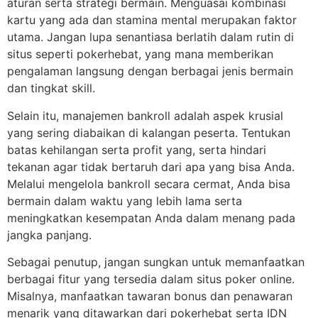
aturan serta strategi bermain. Menguasai kombinasi
kartu yang ada dan stamina mental merupakan faktor
utama. Jangan lupa senantiasa berlatih dalam rutin di
situs seperti pokerhebat, yang mana memberikan
pengalaman langsung dengan berbagai jenis bermain
dan tingkat skill.
Selain itu, manajemen bankroll adalah aspek krusial
yang sering diabaikan di kalangan peserta. Tentukan
batas kehilangan serta profit yang, serta hindari
tekanan agar tidak bertaruh dari apa yang bisa Anda.
Melalui mengelola bankroll secara cermat, Anda bisa
bermain dalam waktu yang lebih lama serta
meningkatkan kesempatan Anda dalam menang pada
jangka panjang.
Sebagai penutup, jangan sungkan untuk memanfaatkan
berbagai fitur yang tersedia dalam situs poker online.
Misalnya, manfaatkan tawaran bonus dan penawaran
menarik yang ditawarkan dari pokerhebat serta IDN