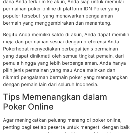
dana Anda terkirim ke akun, Anda siap untuk memulai
permainan poker online di platform IDN Poker yang
populer tersebut, yang menawarkan pengalaman
bermain yang menggembirakan dan menantang.
Begitu Anda memiliki saldo di akun, Anda dapat memilih
meja dan permainan sesuai dengan preferensi Anda.
Pokerhebat menyediakan berbagai jenis permainan
yang dapat dinikmati oleh semua tingkat pemain, dari
pemula hingga yang lebih berpengalaman. Anda hanya
pilih jenis permainan yang mau Anda mainkan dan
nikmati pengalaman bermain poker yang menegangkan
dengan pemain lain dari seluruh Indonesia.
Tips Memenangkan dalam
Poker Online
Agar meningkatkan peluang menang di poker online,
penting bagi setiap peserta untuk mengerti dengan baik