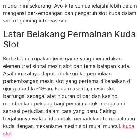
modern ini sekarang. Ayo kita semua jelajahi lebih dalam
mengenai perkembangan dan pengaruh slot kuda dalam
sektor gaming internasional.
Latar Belakang Permainan Kuda
Slot
Kudaslot merupakan jenis game yang memadukan
elemen tradisional mesin slot dan tema balapan kuda.
Asal muasalnya dapat ditelusuri ke permulaan
perkembangan mesin slot yang pertama dikenalkan di
ujung abad ke-19-an. Pada masa itu, mesin slot
berfungsi sebagai alat hiburan di bar dan kasino,
memberikan peluang bagi pemain untuk mengalami
sensasi perjudian dalam cara yang baru. Seiring
berjalannya waktu, ide untuk memadukan tema balapan
kuda dengan mekanisme mesin slot mulai muncul.
kuda
slot