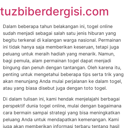
Skip
tuzbiberdergisi.com
to
content
Dalam beberapa tahun belakangan ini, togel online
sudah menjadi sebagai salah satu jenis hiburan yang
begitu terkenal di kalangan warga nasional. Permainan
ini tidak hanya saja memberikan keseruan, tetapi juga
peluang untuk meraih hadiah yang menarik. Namun,
bagi pemula, alam permainan togel dapat menjadi
bingung dan penuh dengan tantangan. Oleh karena itu,
penting untuk mengetahui beberapa tips serta trik yang
akan menunjang Anda mulai perjalanan ke dalam togel,
atau yang biasa disebut juga dengan toto togel.
Di dalam tulisan ini, kami hendak menjelajahi berbagai
perspektif dunia togel online, mulai dengan bagaimana
cara bermain sampai strategi yang bisa meningkatkan
peluang Anda untuk mendapatkan kemenangan. Kami
juga akan memberikan informasi terbaru tentang hasil