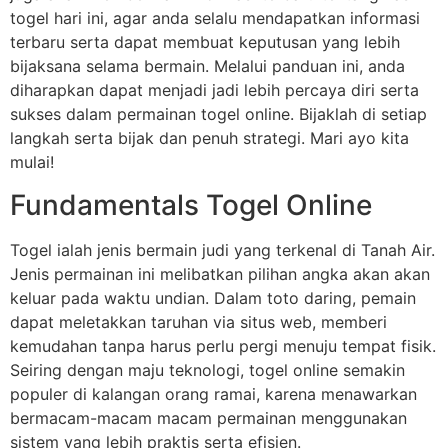
togel hari ini, agar anda selalu mendapatkan informasi
terbaru serta dapat membuat keputusan yang lebih
bijaksana selama bermain. Melalui panduan ini, anda
diharapkan dapat menjadi jadi lebih percaya diri serta
sukses dalam permainan togel online. Bijaklah di setiap
langkah serta bijak dan penuh strategi. Mari ayo kita
mulai!
Fundamentals Togel Online
Togel ialah jenis bermain judi yang terkenal di Tanah Air.
Jenis permainan ini melibatkan pilihan angka akan akan
keluar pada waktu undian. Dalam toto daring, pemain
dapat meletakkan taruhan via situs web, memberi
kemudahan tanpa harus perlu pergi menuju tempat fisik.
Seiring dengan maju teknologi, togel online semakin
populer di kalangan orang ramai, karena menawarkan
bermacam-macam macam permainan menggunakan
sistem yang lebih praktis serta efisien.