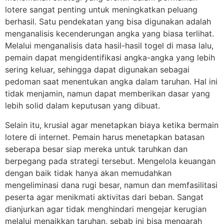
lotere sangat penting untuk meningkatkan peluang
berhasil. Satu pendekatan yang bisa digunakan adalah
menganalisis kecenderungan angka yang biasa terlihat.
Melalui menganalisis data hasil-hasil togel di masa lalu,
pemain dapat mengidentifikasi angka-angka yang lebih
sering keluar, sehingga dapat digunakan sebagai
pedoman saat menentukan angka dalam taruhan. Hal ini
tidak menjamin, namun dapat memberikan dasar yang
lebih solid dalam keputusan yang dibuat.
Selain itu, krusial agar menetapkan biaya ketika bermain
lotere di internet. Pemain harus menetapkan batasan
seberapa besar siap mereka untuk taruhkan dan
berpegang pada strategi tersebut. Mengelola keuangan
dengan baik tidak hanya akan memudahkan
mengeliminasi dana rugi besar, namun dan memfasilitasi
peserta agar menikmati aktivitas dari beban. Sangat
dianjurkan agar tidak menghindari mengejar kerugian
melalui menaikkan taruhan, sebab ini bisa mengarah