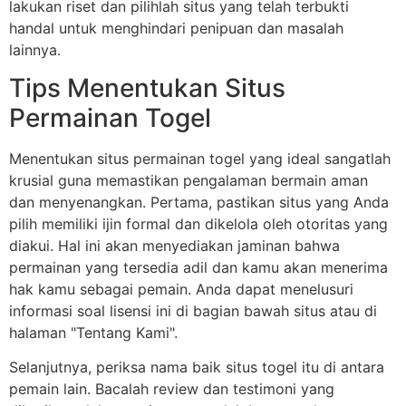
lakukan riset dan pilihlah situs yang telah terbukti
handal untuk menghindari penipuan dan masalah
lainnya.
Tips Menentukan Situs
Permainan Togel
Menentukan situs permainan togel yang ideal sangatlah
krusial guna memastikan pengalaman bermain aman
dan menyenangkan. Pertama, pastikan situs yang Anda
pilih memiliki ijin formal dan dikelola oleh otoritas yang
diakui. Hal ini akan menyediakan jaminan bahwa
permainan yang tersedia adil dan kamu akan menerima
hak kamu sebagai pemain. Anda dapat menelusuri
informasi soal lisensi ini di bagian bawah situs atau di
halaman "Tentang Kami".
Selanjutnya, periksa nama baik situs togel itu di antara
pemain lain. Bacalah review dan testimoni yang