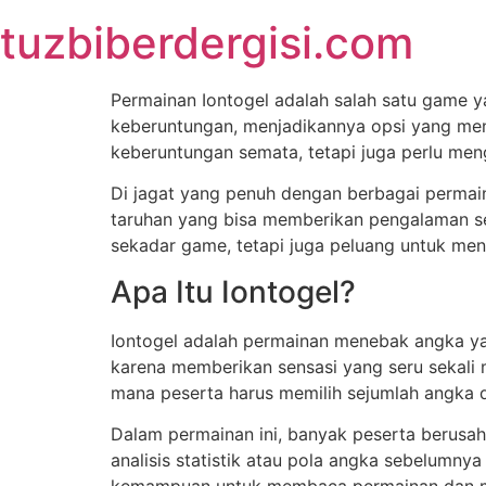
Skip
tuzbiberdergisi.com
to
content
Permainan Iontogel adalah salah satu game ya
keberuntungan, menjadikannya opsi yang mena
keberuntungan semata, tetapi juga perlu m
Di jagat yang penuh dengan berbagai permaina
taruhan yang bisa memberikan pengalaman se
sekadar game, tetapi juga peluang untuk men
Apa Itu Iontogel?
Iontogel adalah permainan menebak angka yang
karena memberikan sensasi yang seru sekali m
mana peserta harus memilih sejumlah angka 
Dalam permainan ini, banyak peserta berus
analisis statistik atau pola angka sebelumn