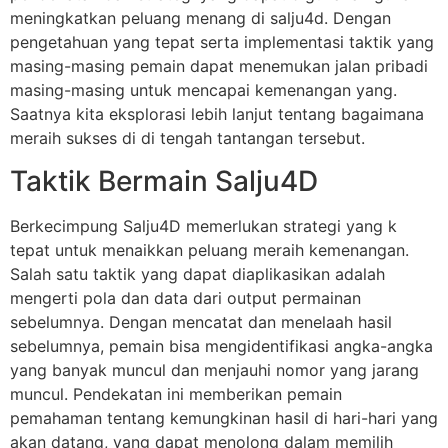
meningkatkan peluang menang di salju4d. Dengan
pengetahuan yang tepat serta implementasi taktik yang
masing-masing pemain dapat menemukan jalan pribadi
masing-masing untuk mencapai kemenangan yang.
Saatnya kita eksplorasi lebih lanjut tentang bagaimana
meraih sukses di di tengah tantangan tersebut.
Taktik Bermain Salju4D
Berkecimpung Salju4D memerlukan strategi yang k
tepat untuk menaikkan peluang meraih kemenangan.
Salah satu taktik yang dapat diaplikasikan adalah
mengerti pola dan data dari output permainan
sebelumnya. Dengan mencatat dan menelaah hasil
sebelumnya, pemain bisa mengidentifikasi angka-angka
yang banyak muncul dan menjauhi nomor yang jarang
muncul. Pendekatan ini memberikan pemain
pemahaman tentang kemungkinan hasil di hari-hari yang
akan datang, yang dapat menolong dalam memilih