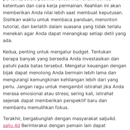
ketentuan dan cara kerja permainan. Keahlian ini akan
memberikan Anda nilai lebih saat membuat keputusan.
Sisihkan waktu untuk membaca panduan, menonton
tutorial, dan berlatih dalam suasana yang tidak terlalu
menekan agar Anda dapat menangkap setiap detil yang
ada.
Kedua, penting untuk mengatur budget. Tentukan
berapa banyak yang bersedia Anda investasikan dan
patuhi pada batas tersebut. Mengatur keuangan dengan
bijak dapat menolong Anda bermain lebih lama dan
mengurangi kemungkinan kehilangan lebih dari yang
perlu. Jangan ragu untuk mengambil istirahat jika Anda
merasa emosional atau stress; sering kali, istirahat
sejenak dapat memberikan perspektif baru dan
membantu memulihkan fokus.
Terakhir, bergabunglah dengan masyarakat salju4d.
salju 4d
Berinteraksi dengan pemain lain dapat