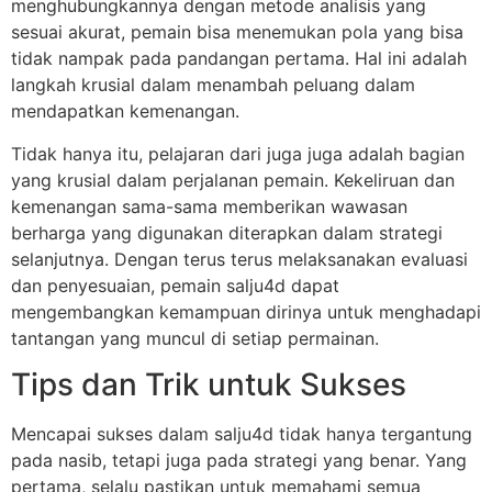
menghubungkannya dengan metode analisis yang
sesuai akurat, pemain bisa menemukan pola yang bisa
tidak nampak pada pandangan pertama. Hal ini adalah
langkah krusial dalam menambah peluang dalam
mendapatkan kemenangan.
Tidak hanya itu, pelajaran dari juga juga adalah bagian
yang krusial dalam perjalanan pemain. Kekeliruan dan
kemenangan sama-sama memberikan wawasan
berharga yang digunakan diterapkan dalam strategi
selanjutnya. Dengan terus terus melaksanakan evaluasi
dan penyesuaian, pemain salju4d dapat
mengembangkan kemampuan dirinya untuk menghadapi
tantangan yang muncul di setiap permainan.
Tips dan Trik untuk Sukses
Mencapai sukses dalam salju4d tidak hanya tergantung
pada nasib, tetapi juga pada strategi yang benar. Yang
pertama, selalu pastikan untuk memahami semua